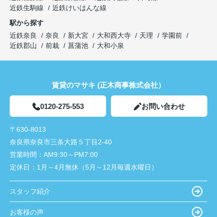
近鉄生駒線
近鉄けいはんな線
駅から探す
近鉄奈良
奈良
新大宮
大和西大寺
天理
学園前
近鉄郡山
前栽
菖蒲池
大和小泉
賃貸のマサキ (正木商事株式会社）
0120-275-553
お問い合わせ
〒630-8013
奈良県奈良市三条大路５丁目2-40
営業時間：
AM9:30～PM7:00
定休日：
1月～4月無休（5月～12月毎週水曜日）
スタッフ紹介
お客様の声