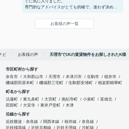
ぐに気に入りました。
専門的なアドバイスがとても的確で、迷わず決める
ことができました！
鍵の受け取りのときに、また元気(o・・o)/~お店に
お客様の声一覧
伺います。
天理でお部屋探しをするなら、吉田さんが絶対おす
すめです！
ナビ
お客様の声
天理市で1Kの賃貸物件をお探しされたK様
市区町村から探す
奈良市
大和郡山市
天理市
木津川市
生駒市
桜井市
磯城郡田原本町
磯城郡三宅町
生駒郡安堵町
相楽郡精華町
町名から探す
法蓮町
東九条町
大宮町
南紀寺町
小泉町
富雄北
田部町
大安寺
東井戸堂町
木津
沿線から探す
近鉄難波・奈良線
関西本線
桜井線
奈良線
近鉄橿原線
近鉄京都線
近鉄天理線
片町線