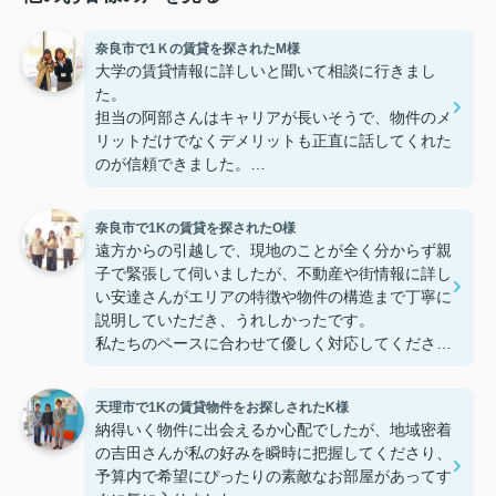
奈良市で1Ｋの賃貸を探されたM様
大学の賃貸情報に詳しいと聞いて相談に行きまし
た。
担当の阿部さんはキャリアが長いそうで、物件のメ
リットだけでなくデメリットも正直に話してくれた
のが信頼できました。
些細なことまでご対応頂きありがとうございまし
た！おかげで納得のいく契約でき、本当に嬉しいで
奈良市で1Kの賃貸を探されたO様
す。
遠方からの引越しで、現地のことが全く分からず親
子で緊張して伺いましたが、不動産や街情報に詳し
い安達さんがエリアの特徴や物件の構造まで丁寧に
説明していただき、うれしかったです。
私たちのペースに合わせて優しく対応してくださっ
たおかげで、安心してお部屋探しを進めることがで
きました。これからの生活に期待が持てるようにな
天理市で1Kの賃貸物件をお探しされたK様
り、感謝しています。安達さん、ありがとうござい
納得いく物件に出会えるか心配でしたが、地域密着
ました！
の吉田さんが私の好みを瞬時に把握してくださり、
予算内で希望にぴったりの素敵なお部屋があってす