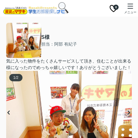
0
メニュー
S様
担当：阿部 有紀子
気に入った物件をたくさんサービスして頂き、住むことが出来る
様になったのでめっちゃ嬉しいです！ありがとうございました！
1
/
2