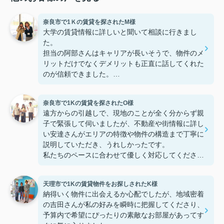
奈良市で1Ｋの賃貸を探されたM様
大学の賃貸情報に詳しいと聞いて相談に行きまし
た。
担当の阿部さんはキャリアが長いそうで、物件のメ
リットだけでなくデメリットも正直に話してくれた
のが信頼できました。
些細なことまでご対応頂きありがとうございまし
た！おかげで納得のいく契約でき、本当に嬉しいで
奈良市で1Kの賃貸を探されたO様
す。
遠方からの引越しで、現地のことが全く分からず親
子で緊張して伺いましたが、不動産や街情報に詳し
い安達さんがエリアの特徴や物件の構造まで丁寧に
説明していただき、うれしかったです。
私たちのペースに合わせて優しく対応してくださっ
たおかげで、安心してお部屋探しを進めることがで
きました。これからの生活に期待が持てるようにな
天理市で1Kの賃貸物件をお探しされたK様
り、感謝しています。安達さん、ありがとうござい
納得いく物件に出会えるか心配でしたが、地域密着
ました！
の吉田さんが私の好みを瞬時に把握してくださり、
予算内で希望にぴったりの素敵なお部屋があってす