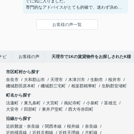
ぐに気に入りました。
専門的なアドバイスがとても的確で、迷わず決める
ことができました！
鍵の受け取りのときに、また元気(o・・o)/~お店に
お客様の声一覧
伺います。
天理でお部屋探しをするなら、吉田さんが絶対おす
すめです！
ナビ
お客様の声
天理市で1Kの賃貸物件をお探しされたK様
市区町村から探す
奈良市
大和郡山市
天理市
木津川市
生駒市
桜井市
磯城郡田原本町
磯城郡三宅町
相楽郡精華町
生駒郡安堵町
町名から探す
法蓮町
東九条町
大宮町
南紀寺町
小泉町
富雄北
大安寺
田部町
東井戸堂町
西大寺赤田町
沿線から探す
近鉄難波・奈良線
関西本線
桜井線
奈良線
近鉄橿原線
近鉄京都線
近鉄天理線
片町線