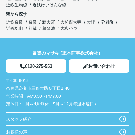
近鉄生駒線
近鉄けいはんな線
駅から探す
近鉄奈良
奈良
新大宮
大和西大寺
天理
学園前
近鉄郡山
前栽
菖蒲池
大和小泉
賃貸のマサキ (正木商事株式会社）
0120-275-553
お問い合わせ
〒630-8013
奈良県奈良市三条大路５丁目2-40
営業時間：
AM9:30～PM7:00
定休日：
1月～4月無休（5月～12月毎週水曜日）
スタッフ紹介
お客様の声