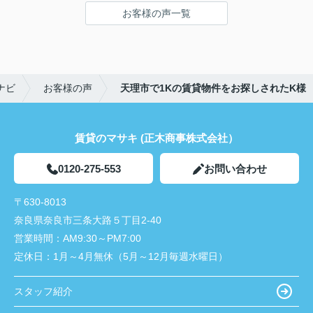
鍵の受け取りのときに、また元気(o・・o)/~お店に
お客様の声一覧
伺います。
天理でお部屋探しをするなら、吉田さんが絶対おす
すめです！
ナビ
お客様の声
天理市で1Kの賃貸物件をお探しされたK様
賃貸のマサキ (正木商事株式会社）
0120-275-553
お問い合わせ
〒630-8013
奈良県奈良市三条大路５丁目2-40
営業時間：
AM9:30～PM7:00
定休日：
1月～4月無休（5月～12月毎週水曜日）
スタッフ紹介