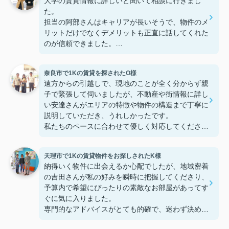
大学の賃貸情報に詳しいと聞いて相談に行きまし
た。
担当の阿部さんはキャリアが長いそうで、物件のメ
リットだけでなくデメリットも正直に話してくれた
のが信頼できました。
些細なことまでご対応頂きありがとうございまし
た！おかげで納得のいく契約でき、本当に嬉しいで
奈良市で1Kの賃貸を探されたO様
す。
遠方からの引越しで、現地のことが全く分からず親
子で緊張して伺いましたが、不動産や街情報に詳し
い安達さんがエリアの特徴や物件の構造まで丁寧に
説明していただき、うれしかったです。
私たちのペースに合わせて優しく対応してくださっ
たおかげで、安心してお部屋探しを進めることがで
きました。これからの生活に期待が持てるようにな
天理市で1Kの賃貸物件をお探しされたK様
り、感謝しています。安達さん、ありがとうござい
納得いく物件に出会えるか心配でしたが、地域密着
ました！
の吉田さんが私の好みを瞬時に把握してくださり、
予算内で希望にぴったりの素敵なお部屋があってす
ぐに気に入りました。
専門的なアドバイスがとても的確で、迷わず決める
ことができました！