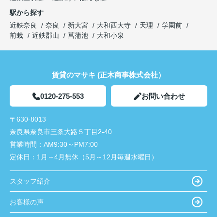
駅から探す
近鉄奈良
奈良
新大宮
大和西大寺
天理
学園前
前栽
近鉄郡山
菖蒲池
大和小泉
賃貸のマサキ (正木商事株式会社）
0120-275-553
お問い合わせ
〒630-8013
奈良県奈良市三条大路５丁目2-40
営業時間：
AM9:30～PM7:00
定休日：
1月～4月無休（5月～12月毎週水曜日）
スタッフ紹介
お客様の声