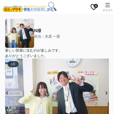
0
メニュー
N様
担当：木原 一憲
新しい部屋に住むのが楽しみです。
ありがとうございました。
1
/
2