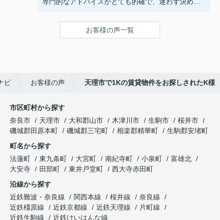
専門的なアドバイスがとても的確で、迷わず決める
ことができました！
鍵の受け取りのときに、また元気(o・・o)/~お店に
お客様の声一覧
伺います。
天理でお部屋探しをするなら、吉田さんが絶対おす
すめです！
ナビ
お客様の声
天理市で1Kの賃貸物件をお探しされたK様
市区町村から探す
奈良市
天理市
大和郡山市
木津川市
生駒市
桜井市
磯城郡田原本町
磯城郡三宅町
相楽郡精華町
生駒郡安堵町
町名から探す
法蓮町
東九条町
大宮町
南紀寺町
小泉町
富雄北
大安寺
田部町
東井戸堂町
西大寺赤田町
沿線から探す
近鉄難波・奈良線
関西本線
桜井線
奈良線
近鉄橿原線
近鉄京都線
近鉄天理線
片町線
近鉄生駒線
近鉄けいはんな線