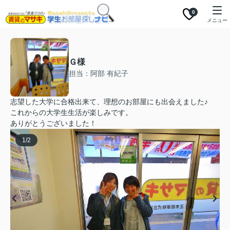
0
メニュー
Ｇ様
担当：阿部 有紀子
志望した大学に合格出来て、理想のお部屋にも出会えました♪
これからの大学生生活が楽しみです。
ありがとうございました！
1
/
2