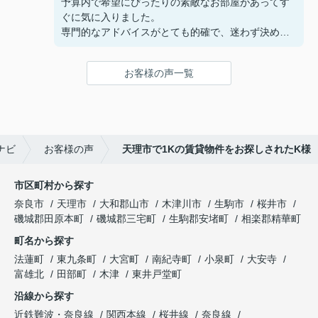
予算内で希望にぴったりの素敵なお部屋があってす
ぐに気に入りました。
専門的なアドバイスがとても的確で、迷わず決める
ことができました！
鍵の受け取りのときに、また元気(o・・o)/~お店に
お客様の声一覧
伺います。
天理でお部屋探しをするなら、吉田さんが絶対おす
すめです！
ナビ
お客様の声
天理市で1Kの賃貸物件をお探しされたK様
市区町村から探す
奈良市
天理市
大和郡山市
木津川市
生駒市
桜井市
磯城郡田原本町
磯城郡三宅町
生駒郡安堵町
相楽郡精華町
町名から探す
法蓮町
東九条町
大宮町
南紀寺町
小泉町
大安寺
富雄北
田部町
木津
東井戸堂町
沿線から探す
近鉄難波・奈良線
関西本線
桜井線
奈良線