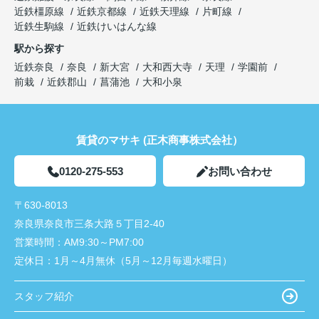
近鉄橿原線
近鉄京都線
近鉄天理線
片町線
近鉄生駒線
近鉄けいはんな線
駅から探す
近鉄奈良
奈良
新大宮
大和西大寺
天理
学園前
前栽
近鉄郡山
菖蒲池
大和小泉
賃貸のマサキ (正木商事株式会社）
0120-275-553
お問い合わせ
〒630-8013
奈良県奈良市三条大路５丁目2-40
営業時間：
AM9:30～PM7:00
定休日：
1月～4月無休（5月～12月毎週水曜日）
スタッフ紹介