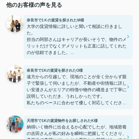
他のお客様の声を見る
奈良市で1Ｋの賃貸を探されたM様
大学の賃貸情報に詳しいと聞いて相談に行きまし
た。
担当の阿部さんはキャリアが長いそうで、物件のメ
リットだけでなくデメリットも正直に話してくれた
のが信頼できました。
些細なことまでご対応頂きありがとうございまし
た！おかげで納得のいく契約でき、本当に嬉しいで
奈良市で1Kの賃貸を探されたO様
す。
遠方からの引越しで、現地のことが全く分からず親
子で緊張して伺いましたが、不動産や街情報に詳し
い安達さんがエリアの特徴や物件の構造まで丁寧に
説明していただき、うれしかったです。
私たちのペースに合わせて優しく対応してくださっ
たおかげで、安心してお部屋探しを進めることがで
きました。これからの生活に期待が持てるようにな
天理市で1Kの賃貸物件をお探しされたK様
り、感謝しています。安達さん、ありがとうござい
納得いく物件に出会えるか心配でしたが、地域密着
ました！
の吉田さんが私の好みを瞬時に把握してくださり、