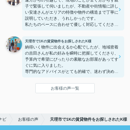
遠方からの引越しで、現地のことが全く分からず親
子で緊張して伺いましたが、不動産や街情報に詳し
い安達さんがエリアの特徴や物件の構造まで丁寧に
説明していただき、うれしかったです。
私たちのペースに合わせて優しく対応してくださっ
たおかげで、安心してお部屋探しを進めることがで
きました。これからの生活に期待が持てるようにな
天理市で1Kの賃貸物件をお探しされたK様
り、感謝しています。安達さん、ありがとうござい
納得いく物件に出会えるか心配でしたが、地域密着
ました！
の吉田さんが私の好みを瞬時に把握してくださり、
予算内で希望にぴったりの素敵なお部屋があってす
ぐに気に入りました。
専門的なアドバイスがとても的確で、迷わず決める
ことができました！
鍵の受け取りのときに、また元気(o・・o)/~お店に
お客様の声一覧
伺います。
天理でお部屋探しをするなら、吉田さんが絶対おす
すめです！
ナビ
お客様の声
天理市で1Kの賃貸物件をお探しされたK様