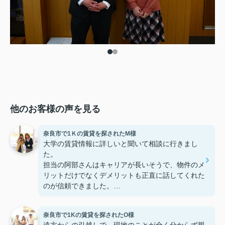
他のお客様の声を見る
奈良市で1Ｋの賃貸を探されたM様
大学の賃貸情報に詳しいと聞いて相談に行きまし
た。
担当の阿部さんはキャリアが長いそうで、物件のメ
リットだけでなくデメリットも正直に話してくれた
のが信頼できました。
些細なことまでご対応頂きありがとうございまし
た！おかげで納得のいく契約でき、本当に嬉しいで
奈良市で1Kの賃貸を探されたO様
す。