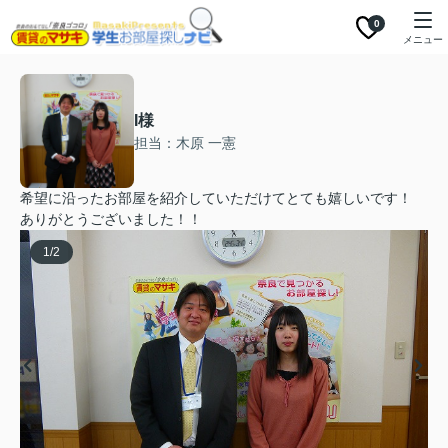
0
メニュー
I様
担当：木原 一憲
希望に沿ったお部屋を紹介していただけてとても嬉しいです！
ありがとうございました！！
1
/
2