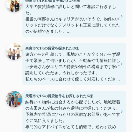
奈良市で1Ｋの賃貸を探されたM様
大学の賃貸情報に詳しいと聞いて相談に行きまし
た。
担当の阿部さんはキャリアが長いそうで、物件のメ
リットだけでなくデメリットも正直に話してくれた
のが信頼できました。
些細なことまでご対応頂きありがとうございまし
た！おかげで納得のいく契約でき、本当に嬉しいで
奈良市で1Kの賃貸を探されたO様
す。
遠方からの引越しで、現地のことが全く分からず親
子で緊張して伺いましたが、不動産や街情報に詳し
い安達さんがエリアの特徴や物件の構造まで丁寧に
説明していただき、うれしかったです。
私たちのペースに合わせて優しく対応してくださっ
たおかげで、安心してお部屋探しを進めることがで
きました。これからの生活に期待が持てるようにな
天理市で1Kの賃貸物件をお探しされたK様
り、感謝しています。安達さん、ありがとうござい
納得いく物件に出会えるか心配でしたが、地域密着
ました！
の吉田さんが私の好みを瞬時に把握してくださり、
予算内で希望にぴったりの素敵なお部屋があってす
ぐに気に入りました。
専門的なアドバイスがとても的確で、迷わず決める