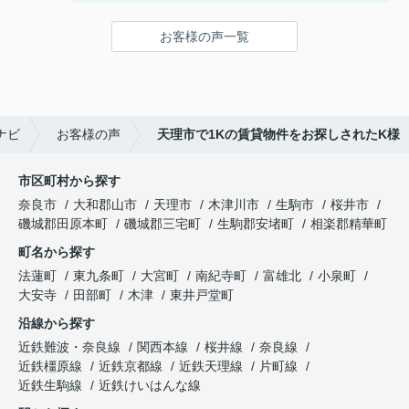
ことができました！
鍵の受け取りのときに、また元気(o・・o)/~お店に
お客様の声一覧
伺います。
天理でお部屋探しをするなら、吉田さんが絶対おす
すめです！
ナビ
お客様の声
天理市で1Kの賃貸物件をお探しされたK様
市区町村から探す
奈良市
大和郡山市
天理市
木津川市
生駒市
桜井市
磯城郡田原本町
磯城郡三宅町
生駒郡安堵町
相楽郡精華町
町名から探す
法蓮町
東九条町
大宮町
南紀寺町
富雄北
小泉町
大安寺
田部町
木津
東井戸堂町
沿線から探す
近鉄難波・奈良線
関西本線
桜井線
奈良線
近鉄橿原線
近鉄京都線
近鉄天理線
片町線
近鉄生駒線
近鉄けいはんな線