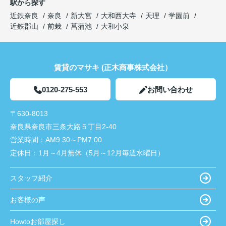
駅から探す
近鉄奈良
奈良
新大宮
大和西大寺
天理
学園前
近鉄郡山
前栽
菖蒲池
大和小泉
賃貸のマサキ (正木商事株式会社）
0120-275-553
お問い合わせ
〒630-8013
奈良県奈良市三条大路５丁目2-40
営業時間：
AM9:30～PM7:00
定休日：
1月～4月無休（5月～12月毎週水曜日）
スタッフ紹介
お客様の声
Howtoお部屋探し