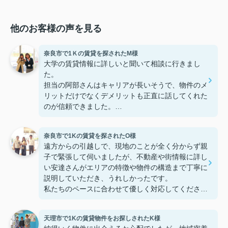
他のお客様の声を見る
奈良市で1Ｋの賃貸を探されたM様
大学の賃貸情報に詳しいと聞いて相談に行きまし
た。
担当の阿部さんはキャリアが長いそうで、物件のメ
リットだけでなくデメリットも正直に話してくれた
のが信頼できました。
些細なことまでご対応頂きありがとうございまし
た！おかげで納得のいく契約でき、本当に嬉しいで
奈良市で1Kの賃貸を探されたO様
す。
遠方からの引越しで、現地のことが全く分からず親
子で緊張して伺いましたが、不動産や街情報に詳し
い安達さんがエリアの特徴や物件の構造まで丁寧に
説明していただき、うれしかったです。
私たちのペースに合わせて優しく対応してくださっ
たおかげで、安心してお部屋探しを進めることがで
きました。これからの生活に期待が持てるようにな
天理市で1Kの賃貸物件をお探しされたK様
り、感謝しています。安達さん、ありがとうござい