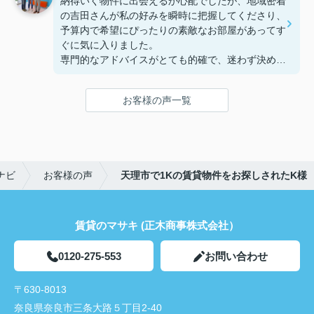
納得いく物件に出会えるか心配でしたが、地域密着
ました！
の吉田さんが私の好みを瞬時に把握してくださり、
予算内で希望にぴったりの素敵なお部屋があってす
ぐに気に入りました。
専門的なアドバイスがとても的確で、迷わず決める
ことができました！
鍵の受け取りのときに、また元気(o・・o)/~お店に
お客様の声一覧
伺います。
天理でお部屋探しをするなら、吉田さんが絶対おす
すめです！
ナビ
お客様の声
天理市で1Kの賃貸物件をお探しされたK様
賃貸のマサキ (正木商事株式会社）
0120-275-553
お問い合わせ
〒630-8013
奈良県奈良市三条大路５丁目2-40