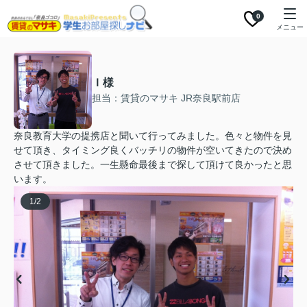
0
メニュー
Ｉ様
担当：賃貸のマサキ JR奈良駅前店
奈良教育大学の提携店と聞いて行ってみました。色々と物件を見
せて頂き、タイミング良くバッチリの物件が空いてきたので決め
させて頂きました。一生懸命最後まで探して頂けて良かったと思
います。
1
/
2