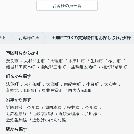
鍵の受け取りのときに、また元気(o・・o)/~お店に
お客様の声一覧
伺います。
天理でお部屋探しをするなら、吉田さんが絶対おす
すめです！
ナビ
お客様の声
天理市で1Kの賃貸物件をお探しされたK様
市区町村から探す
奈良市
大和郡山市
天理市
木津川市
生駒市
桜井市
磯城郡田原本町
磯城郡三宅町
生駒郡安堵町
相楽郡精華町
町名から探す
法蓮町
東九条町
大宮町
南紀寺町
小泉町
大安寺
富雄北
田部町
東井戸堂町
西大寺赤田町
沿線から探す
近鉄難波・奈良線
関西本線
桜井線
奈良線
近鉄橿原線
近鉄京都線
近鉄天理線
片町線
近鉄生駒線
近鉄けいはんな線
駅から探す