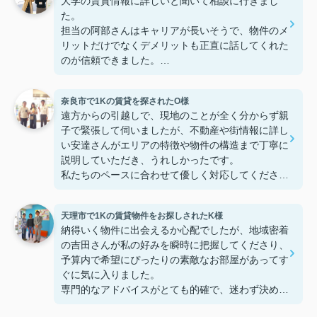
大学の賃貸情報に詳しいと聞いて相談に行きまし
た。
担当の阿部さんはキャリアが長いそうで、物件のメ
リットだけでなくデメリットも正直に話してくれた
のが信頼できました。
些細なことまでご対応頂きありがとうございまし
た！おかげで納得のいく契約でき、本当に嬉しいで
奈良市で1Kの賃貸を探されたO様
す。
遠方からの引越しで、現地のことが全く分からず親
子で緊張して伺いましたが、不動産や街情報に詳し
い安達さんがエリアの特徴や物件の構造まで丁寧に
説明していただき、うれしかったです。
私たちのペースに合わせて優しく対応してくださっ
たおかげで、安心してお部屋探しを進めることがで
きました。これからの生活に期待が持てるようにな
天理市で1Kの賃貸物件をお探しされたK様
り、感謝しています。安達さん、ありがとうござい
納得いく物件に出会えるか心配でしたが、地域密着
ました！
の吉田さんが私の好みを瞬時に把握してくださり、
予算内で希望にぴったりの素敵なお部屋があってす
ぐに気に入りました。
専門的なアドバイスがとても的確で、迷わず決める
ことができました！