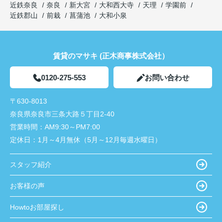
近鉄奈良
奈良
新大宮
大和西大寺
天理
学園前
近鉄郡山
前栽
菖蒲池
大和小泉
賃貸のマサキ (正木商事株式会社）
0120-275-553
お問い合わせ
〒630-8013
奈良県奈良市三条大路５丁目2-40
営業時間：
AM9:30～PM7:00
定休日：
1月～4月無休（5月～12月毎週水曜日）
スタッフ紹介
お客様の声
Howtoお部屋探し