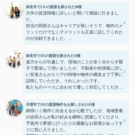
奈良市で1Ｋの賃貸を探されたM様
大学の賃貸情報に詳しいと聞いて相談に行きまし
た。
担当の阿部さんはキャリアが長いそうで、物件のメ
リットだけでなくデメリットも正直に話してくれた
のが信頼できました。
些細なことまでご対応頂きありがとうございまし
た！おかげで納得のいく契約でき、本当に嬉しいで
奈良市で1Kの賃貸を探されたO様
す。
遠方からの引越しで、現地のことが全く分からず親
子で緊張して伺いましたが、不動産や街情報に詳し
い安達さんがエリアの特徴や物件の構造まで丁寧に
説明していただき、うれしかったです。
私たちのペースに合わせて優しく対応してくださっ
たおかげで、安心してお部屋探しを進めることがで
きました。これからの生活に期待が持てるようにな
天理市で1Kの賃貸物件をお探しされたK様
り、感謝しています。安達さん、ありがとうござい
納得いく物件に出会えるか心配でしたが、地域密着
ました！
の吉田さんが私の好みを瞬時に把握してくださり、
予算内で希望にぴったりの素敵なお部屋があってす
ぐに気に入りました。