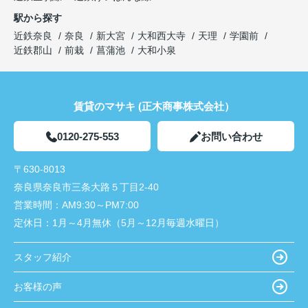
駅から探す
近鉄奈良
奈良
新大宮
大和西大寺
天理
学園前
近鉄郡山
前栽
菖蒲池
大和小泉
賃貸のマサキ (正木商事株式会社）
0120-275-553
お問い合わせ
〒630-8013
奈良県奈良市三条大路５丁目2-40
営業時間：
AM9:30～PM7:00
定休日：
1月～4月無休（5月～12月毎週水曜日）
スタッフ紹介
お客様の声