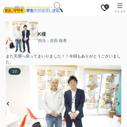
0
メニュー
K様
担当：吉田 政孝
また天理へ戻ってまいりました！！今回もありがとうございまし
た。
1
/
2