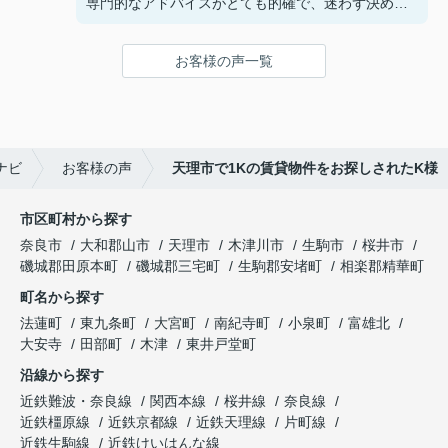
専門的なアドバイスがとても的確で、迷わず決める
ことができました！
鍵の受け取りのときに、また元気(o・・o)/~お店に
お客様の声一覧
伺います。
天理でお部屋探しをするなら、吉田さんが絶対おす
すめです！
ナビ
お客様の声
天理市で1Kの賃貸物件をお探しされたK様
市区町村から探す
奈良市
大和郡山市
天理市
木津川市
生駒市
桜井市
磯城郡田原本町
磯城郡三宅町
生駒郡安堵町
相楽郡精華町
町名から探す
法蓮町
東九条町
大宮町
南紀寺町
小泉町
富雄北
大安寺
田部町
木津
東井戸堂町
沿線から探す
近鉄難波・奈良線
関西本線
桜井線
奈良線
近鉄橿原線
近鉄京都線
近鉄天理線
片町線
近鉄生駒線
近鉄けいはんな線