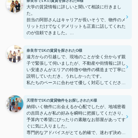
奈良市で1Ｋの賃貸を探されたM様
大学の賃貸情報に詳しいと聞いて相談に行きまし
た。
担当の阿部さんはキャリアが長いそうで、物件のメ
リットだけでなくデメリットも正直に話してくれた
のが信頼できました。
些細なことまでご対応頂きありがとうございまし
た！おかげで納得のいく契約でき、本当に嬉しいで
奈良市で1Kの賃貸を探されたO様
す。
遠方からの引越しで、現地のことが全く分からず親
子で緊張して伺いましたが、不動産や街情報に詳し
い安達さんがエリアの特徴や物件の構造まで丁寧に
説明していただき、うれしかったです。
私たちのペースに合わせて優しく対応してくださっ
たおかげで、安心してお部屋探しを進めることがで
きました。これからの生活に期待が持てるようにな
天理市で1Kの賃貸物件をお探しされたK様
り、感謝しています。安達さん、ありがとうござい
納得いく物件に出会えるか心配でしたが、地域密着
ました！
の吉田さんが私の好みを瞬時に把握してくださり、
予算内で希望にぴったりの素敵なお部屋があってす
ぐに気に入りました。
専門的なアドバイスがとても的確で、迷わず決める