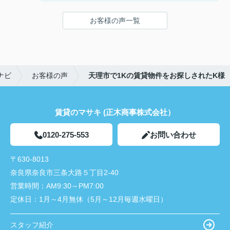
ことができました！
鍵の受け取りのときに、また元気(o・・o)/~お店に
お客様の声一覧
伺います。
天理でお部屋探しをするなら、吉田さんが絶対おす
すめです！
ナビ
お客様の声
天理市で1Kの賃貸物件をお探しされたK様
賃貸のマサキ (正木商事株式会社）
0120-275-553
お問い合わせ
〒630-8013
奈良県奈良市三条大路５丁目2-40
営業時間：
AM9:30～PM7:00
定休日：
1月～4月無休（5月～12月毎週水曜日）
スタッフ紹介