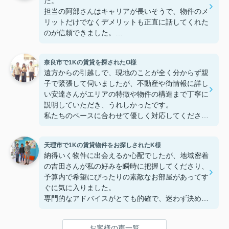
た。
担当の阿部さんはキャリアが長いそうで、物件のメ
リットだけでなくデメリットも正直に話してくれた
のが信頼できました。
些細なことまでご対応頂きありがとうございまし
た！おかげで納得のいく契約でき、本当に嬉しいで
奈良市で1Kの賃貸を探されたO様
す。
遠方からの引越しで、現地のことが全く分からず親
子で緊張して伺いましたが、不動産や街情報に詳し
い安達さんがエリアの特徴や物件の構造まで丁寧に
説明していただき、うれしかったです。
私たちのペースに合わせて優しく対応してくださっ
たおかげで、安心してお部屋探しを進めることがで
きました。これからの生活に期待が持てるようにな
天理市で1Kの賃貸物件をお探しされたK様
り、感謝しています。安達さん、ありがとうござい
納得いく物件に出会えるか心配でしたが、地域密着
ました！
の吉田さんが私の好みを瞬時に把握してくださり、
予算内で希望にぴったりの素敵なお部屋があってす
ぐに気に入りました。
専門的なアドバイスがとても的確で、迷わず決める
ことができました！
鍵の受け取りのときに、また元気(o・・o)/~お店に
お客様の声一覧