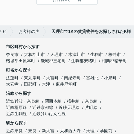
伺います。
天理でお部屋探しをするなら、吉田さんが絶対おす
すめです！
ナビ
お客様の声
天理市で1Kの賃貸物件をお探しされたK様
市区町村から探す
奈良市
大和郡山市
天理市
木津川市
生駒市
桜井市
磯城郡田原本町
磯城郡三宅町
生駒郡安堵町
相楽郡精華町
町名から探す
法蓮町
東九条町
大宮町
南紀寺町
富雄北
小泉町
大安寺
田部町
木津
東井戸堂町
沿線から探す
近鉄難波・奈良線
関西本線
桜井線
奈良線
近鉄橿原線
近鉄京都線
近鉄天理線
片町線
近鉄生駒線
近鉄けいはんな線
駅から探す
近鉄奈良
奈良
新大宮
大和西大寺
天理
学園前