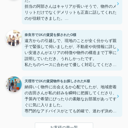
た。
担当の阿部さんはキャリアが長いそうで、物件のメ
リットだけでなくデメリットも正直に話してくれた
のが信頼できました。
些細なことまでご対応頂きありがとうございまし
た！おかげで納得のいく契約でき、本当に嬉しいで
奈良市で1Kの賃貸を探されたO様
す。
遠方からの引越しで、現地のことが全く分からず親
子で緊張して伺いましたが、不動産や街情報に詳し
い安達さんがエリアの特徴や物件の構造まで丁寧に
説明していただき、うれしかったです。
私たちのペースに合わせて優しく対応してくださっ
たおかげで、安心してお部屋探しを進めることがで
きました。これからの生活に期待が持てるようにな
天理市で1Kの賃貸物件をお探しされたK様
り、感謝しています。安達さん、ありがとうござい
納得いく物件に出会えるか心配でしたが、地域密着
ました！
の吉田さんが私の好みを瞬時に把握してくださり、
予算内で希望にぴったりの素敵なお部屋があってす
ぐに気に入りました。
専門的なアドバイスがとても的確で、迷わず決める
ことができました！
鍵の受け取りのときに、また元気(o・・o)/~お店に
お客様の声一覧