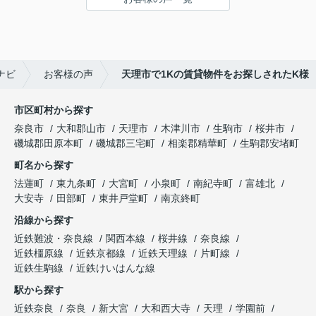
伺います。
天理でお部屋探しをするなら、吉田さんが絶対おす
すめです！
ナビ
お客様の声
天理市で1Kの賃貸物件をお探しされたK様
市区町村から探す
奈良市
大和郡山市
天理市
木津川市
生駒市
桜井市
磯城郡田原本町
磯城郡三宅町
相楽郡精華町
生駒郡安堵町
町名から探す
法蓮町
東九条町
大宮町
小泉町
南紀寺町
富雄北
大安寺
田部町
東井戸堂町
南京終町
沿線から探す
近鉄難波・奈良線
関西本線
桜井線
奈良線
近鉄橿原線
近鉄京都線
近鉄天理線
片町線
近鉄生駒線
近鉄けいはんな線
駅から探す
近鉄奈良
奈良
新大宮
大和西大寺
天理
学園前