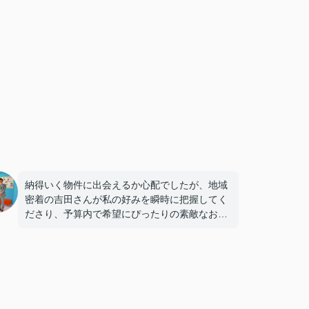
納得いく物件に出会えるか心配でしたが、地域
密着の吉田さんが私の好みを瞬時に把握してく
ださり、予算内で希望にぴったりの素敵なお部
屋があってすぐに気に入りました。
専門的なアドバイスがとても的確で、迷わず決
めることができました！
鍵の受け取りのときに、また元気(o・・o)/~お
店に伺います。
天理でお部屋探しをするなら、吉田さんが絶対