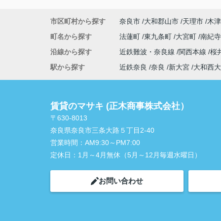
市区町村から探す
奈良市
大和郡山市
天理市
木津
町名から探す
法蓮町
東九条町
大宮町
南紀
沿線から探す
近鉄難波・奈良線
関西本線
桜
駅から探す
近鉄奈良
奈良
新大宮
大和西大
賃貸のマサキ (正木商事株式会社）
〒630-8013
奈良県奈良市三条大路５丁目2-40
営業時間：
AM9:30～PM7:00
定休日：
1月～4月無休（5月～12月毎週水曜日）
お問い合わせ