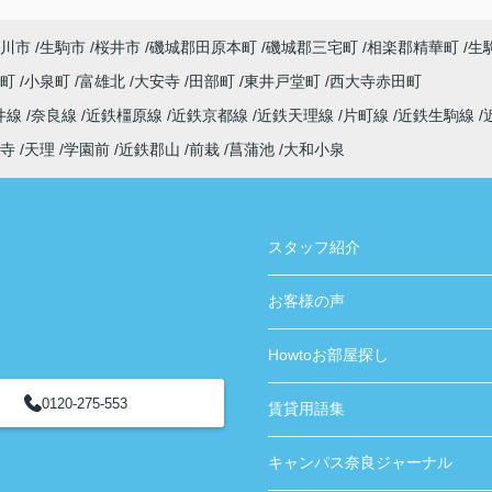
ありがとうございました！
川市
生駒市
桜井市
磯城郡田原本町
磯城郡三宅町
相楽郡精華町
生
寺町
小泉町
富雄北
大安寺
田部町
東井戸堂町
西大寺赤田町
井線
奈良線
近鉄橿原線
近鉄京都線
近鉄天理線
片町線
近鉄生駒線
寺
天理
学園前
近鉄郡山
前栽
菖蒲池
大和小泉
スタッフ紹介
お客様の声
Howtoお部屋探し
0120-275-553
賃貸用語集
キャンパス奈良ジャーナル