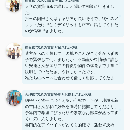
奈良市で1Ｋの賃貸を探されたM様
大学の賃貸情報に詳しいと聞いて相談に行きまし
た。
担当の阿部さんはキャリアが長いそうで、物件のメ
リットだけでなくデメリットも正直に話してくれた
のが信頼できました。
些細なことまでご対応頂きありがとうございまし
た！おかげで納得のいく契約でき、本当に嬉しいで
奈良市で1Kの賃貸を探されたO様
す。
遠方からの引越しで、現地のことが全く分からず親
子で緊張して伺いましたが、不動産や街情報に詳し
い安達さんがエリアの特徴や物件の構造まで丁寧に
説明していただき、うれしかったです。
私たちのペースに合わせて優しく対応してくださっ
たおかげで、安心してお部屋探しを進めることがで
きました。これからの生活に期待が持てるようにな
天理市で1Kの賃貸物件をお探しされたK様
り、感謝しています。安達さん、ありがとうござい
納得いく物件に出会えるか心配でしたが、地域密着
ました！
の吉田さんが私の好みを瞬時に把握してくださり、
予算内で希望にぴったりの素敵なお部屋があってす
ぐに気に入りました。
専門的なアドバイスがとても的確で、迷わず決める