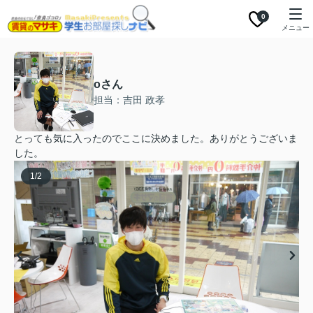
0
メニュー
oさん
担当：吉田 政孝
とっても気に入ったのでここに決めました。ありがとうございま
した。
1
/
2