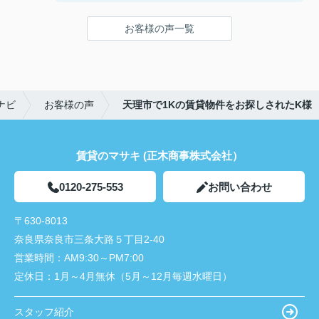
ことができました！
鍵の受け取りのときに、また元気(o・・o)/~お店に
お客様の声一覧
伺います。
天理でお部屋探しをするなら、吉田さんが絶対おす
すめです！
ナビ
お客様の声
天理市で1Kの賃貸物件をお探しされたK様
賃貸のマサキ (正木商事株式会社）
0120-275-553
お問い合わせ
〒630-8013
奈良県奈良市三条大路５丁目2-40
営業時間：
AM9:30～PM7:00
定休日：
1月～4月無休（5月～12月毎週水曜日）
スタッフ紹介