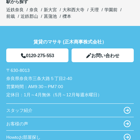
駅から探す
近鉄奈良
奈良
新大宮
大和西大寺
天理
学園前
前栽
近鉄郡山
菖蒲池
櫟本
賃貸のマサキ (正木商事株式会社）
0120-275-553
お問い合わせ
〒630-8013
奈良県奈良市三条大路５丁目2-40
営業時間：
AM9:30～PM7:00
定休日：
1月～4月無休（5月～12月毎週水曜日）
スタッフ紹介
お客様の声
Howtoお部屋探し