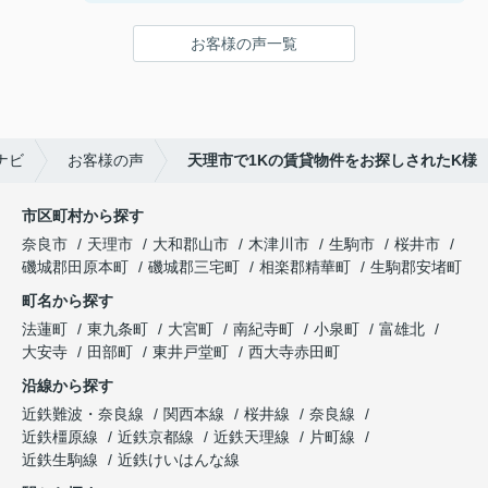
ことができました！
鍵の受け取りのときに、また元気(o・・o)/~お店に
お客様の声一覧
伺います。
天理でお部屋探しをするなら、吉田さんが絶対おす
すめです！
ナビ
お客様の声
天理市で1Kの賃貸物件をお探しされたK様
市区町村から探す
奈良市
天理市
大和郡山市
木津川市
生駒市
桜井市
磯城郡田原本町
磯城郡三宅町
相楽郡精華町
生駒郡安堵町
町名から探す
法蓮町
東九条町
大宮町
南紀寺町
小泉町
富雄北
大安寺
田部町
東井戸堂町
西大寺赤田町
沿線から探す
近鉄難波・奈良線
関西本線
桜井線
奈良線
近鉄橿原線
近鉄京都線
近鉄天理線
片町線
近鉄生駒線
近鉄けいはんな線