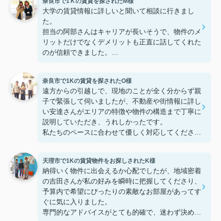
奈良市で1Ｋの賃貸を探されたM様
大学の賃貸情報に詳しいと聞いて相談に行きまし
た。
担当の阿部さんはキャリアが長いそうで、物件のメ
リットだけでなくデメリットも正直に話してくれた
のが信頼できました。
些細なことまでご対応頂きありがとうございまし
た！おかげで納得のいく契約でき、本当に嬉しいで
奈良市で1Kの賃貸を探されたO様
す。
遠方からの引越しで、現地のことが全く分からず親
子で緊張して伺いましたが、不動産や街情報に詳し
い安達さんがエリアの特徴や物件の構造まで丁寧に
説明していただき、うれしかったです。
私たちのペースに合わせて優しく対応してくださっ
たおかげで、安心してお部屋探しを進めることがで
きました。これからの生活に期待が持てるようにな
天理市で1Kの賃貸物件をお探しされたK様
り、感謝しています。安達さん、ありがとうござい
納得いく物件に出会えるか心配でしたが、地域密着
ました！
の吉田さんが私の好みを瞬時に把握してくださり、
予算内で希望にぴったりの素敵なお部屋があってす
ぐに気に入りました。
専門的なアドバイスがとても的確で、迷わず決める