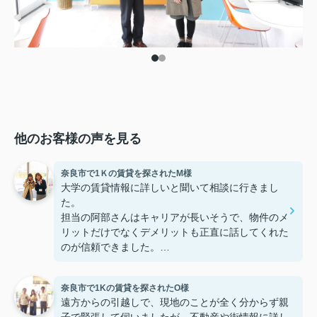
他のお客様の声を見る
奈良市で1Ｋの賃貸を探されたM様
大学の賃貸情報に詳しいと聞いて相談に行きまし
た。
担当の阿部さんはキャリアが長いそうで、物件のメ
リットだけでなくデメリットも正直に話してくれた
のが信頼できました。
些細なことまでご対応頂きありがとうございまし
た！おかげで納得のいく契約でき、本当に嬉しいで
奈良市で1Kの賃貸を探されたO様
す。
遠方からの引越しで、現地のことが全く分からず親