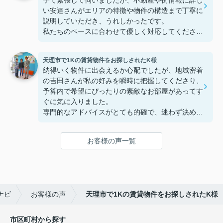
子で緊張して伺いましたが、不動産や街情報に詳し
い安達さんがエリアの特徴や物件の構造まで丁寧に
説明していただき、うれしかったです。
私たちのペースに合わせて優しく対応してくださっ
たおかげで、安心してお部屋探しを進めることがで
きました。これからの生活に期待が持てるようにな
天理市で1Kの賃貸物件をお探しされたK様
り、感謝しています。安達さん、ありがとうござい
納得いく物件に出会えるか心配でしたが、地域密着
ました！
の吉田さんが私の好みを瞬時に把握してくださり、
予算内で希望にぴったりの素敵なお部屋があってす
ぐに気に入りました。
専門的なアドバイスがとても的確で、迷わず決める
ことができました！
鍵の受け取りのときに、また元気(o・・o)/~お店に
お客様の声一覧
伺います。
天理でお部屋探しをするなら、吉田さんが絶対おす
すめです！
ナビ
お客様の声
天理市で1Kの賃貸物件をお探しされたK様
市区町村から探す