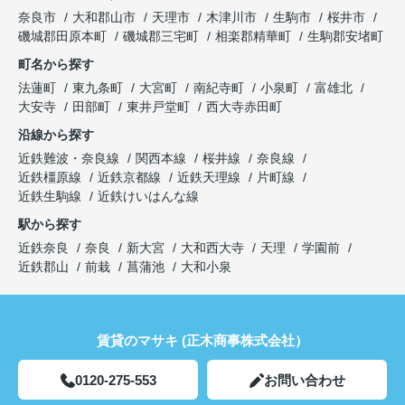
奈良市
大和郡山市
天理市
木津川市
生駒市
桜井市
磯城郡田原本町
磯城郡三宅町
相楽郡精華町
生駒郡安堵町
町名から探す
法蓮町
東九条町
大宮町
南紀寺町
小泉町
富雄北
大安寺
田部町
東井戸堂町
西大寺赤田町
沿線から探す
近鉄難波・奈良線
関西本線
桜井線
奈良線
近鉄橿原線
近鉄京都線
近鉄天理線
片町線
近鉄生駒線
近鉄けいはんな線
駅から探す
近鉄奈良
奈良
新大宮
大和西大寺
天理
学園前
近鉄郡山
前栽
菖蒲池
大和小泉
賃貸のマサキ (正木商事株式会社）
0120-275-553
お問い合わせ