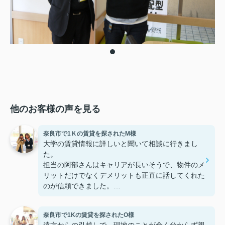
他のお客様の声を見る
奈良市で1Ｋの賃貸を探されたM様
大学の賃貸情報に詳しいと聞いて相談に行きまし
た。
担当の阿部さんはキャリアが長いそうで、物件のメ
リットだけでなくデメリットも正直に話してくれた
のが信頼できました。
些細なことまでご対応頂きありがとうございまし
た！おかげで納得のいく契約でき、本当に嬉しいで
奈良市で1Kの賃貸を探されたO様
す。