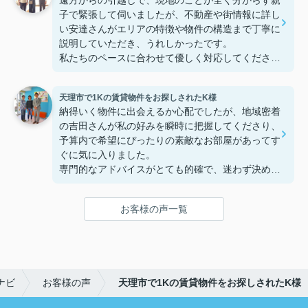
遠方からの引越しで、現地のことが全く分からず親
子で緊張して伺いましたが、不動産や街情報に詳し
い安達さんがエリアの特徴や物件の構造まで丁寧に
説明していただき、うれしかったです。
私たちのペースに合わせて優しく対応してくださっ
たおかげで、安心してお部屋探しを進めることがで
きました。これからの生活に期待が持てるようにな
天理市で1Kの賃貸物件をお探しされたK様
り、感謝しています。安達さん、ありがとうござい
納得いく物件に出会えるか心配でしたが、地域密着
ました！
の吉田さんが私の好みを瞬時に把握してくださり、
予算内で希望にぴったりの素敵なお部屋があってす
ぐに気に入りました。
専門的なアドバイスがとても的確で、迷わず決める
ことができました！
鍵の受け取りのときに、また元気(o・・o)/~お店に
お客様の声一覧
伺います。
天理でお部屋探しをするなら、吉田さんが絶対おす
すめです！
ナビ
お客様の声
天理市で1Kの賃貸物件をお探しされたK様