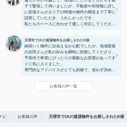
遠方からの引越しで、現地のことが全く分からず親
子で緊張して伺いましたが、不動産や街情報に詳し
い安達さんがエリアの特徴や物件の構造まで丁寧に
説明していただき、うれしかったです。
私たちのペースに合わせて優しく対応してくださっ
たおかげで、安心してお部屋探しを進めることがで
きました。これからの生活に期待が持てるようにな
天理市で1Kの賃貸物件をお探しされたK様
り、感謝しています。安達さん、ありがとうござい
納得いく物件に出会えるか心配でしたが、地域密着
ました！
の吉田さんが私の好みを瞬時に把握してくださり、
予算内で希望にぴったりの素敵なお部屋があってす
ぐに気に入りました。
専門的なアドバイスがとても的確で、迷わず決める
ことができました！
鍵の受け取りのときに、また元気(o・・o)/~お店に
お客様の声一覧
伺います。
天理でお部屋探しをするなら、吉田さんが絶対おす
すめです！
ナビ
お客様の声
天理市で1Kの賃貸物件をお探しされたK様