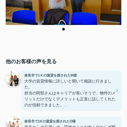
他のお客様の声を見る
奈良市で1Ｋの賃貸を探されたM様
大学の賃貸情報に詳しいと聞いて相談に行きまし
た。
担当の阿部さんはキャリアが長いそうで、物件のメ
リットだけでなくデメリットも正直に話してくれた
のが信頼できました。
些細なことまでご対応頂きありがとうございまし
た！おかげで納得のいく契約でき、本当に嬉しいで
奈良市で1Kの賃貸を探されたO様
す。