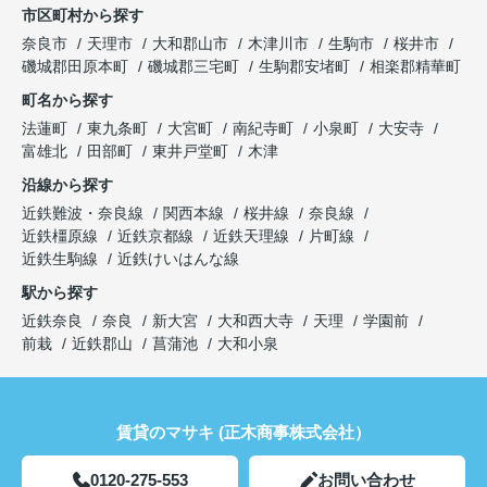
市区町村から探す
奈良市
天理市
大和郡山市
木津川市
生駒市
桜井市
磯城郡田原本町
磯城郡三宅町
生駒郡安堵町
相楽郡精華町
町名から探す
法蓮町
東九条町
大宮町
南紀寺町
小泉町
大安寺
富雄北
田部町
東井戸堂町
木津
沿線から探す
近鉄難波・奈良線
関西本線
桜井線
奈良線
近鉄橿原線
近鉄京都線
近鉄天理線
片町線
近鉄生駒線
近鉄けいはんな線
駅から探す
近鉄奈良
奈良
新大宮
大和西大寺
天理
学園前
前栽
近鉄郡山
菖蒲池
大和小泉
賃貸のマサキ (正木商事株式会社）
0120-275-553
お問い合わせ