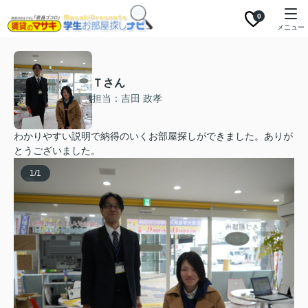
0
メニュー
Ｔさん
担当：吉田 政孝
わかりやすい説明で納得のいくお部屋探しができました。ありが
とうございました。
1
/
1