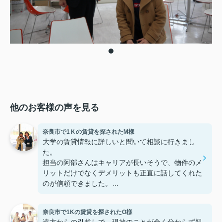
他のお客様の声を見る
奈良市で1Ｋの賃貸を探されたM様
大学の賃貸情報に詳しいと聞いて相談に行きまし
た。
担当の阿部さんはキャリアが長いそうで、物件のメ
リットだけでなくデメリットも正直に話してくれた
のが信頼できました。
些細なことまでご対応頂きありがとうございまし
た！おかげで納得のいく契約でき、本当に嬉しいで
奈良市で1Kの賃貸を探されたO様
す。