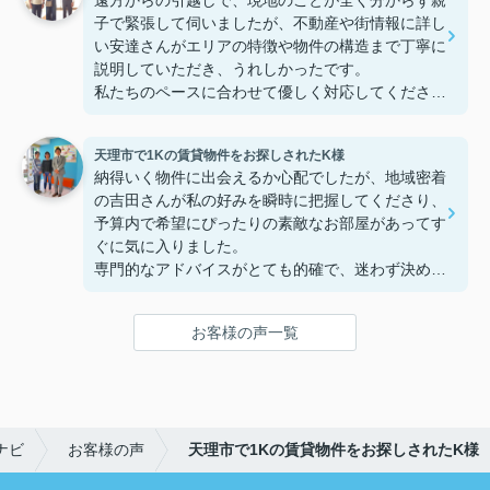
遠方からの引越しで、現地のことが全く分からず親
子で緊張して伺いましたが、不動産や街情報に詳し
い安達さんがエリアの特徴や物件の構造まで丁寧に
説明していただき、うれしかったです。
私たちのペースに合わせて優しく対応してくださっ
たおかげで、安心してお部屋探しを進めることがで
きました。これからの生活に期待が持てるようにな
天理市で1Kの賃貸物件をお探しされたK様
り、感謝しています。安達さん、ありがとうござい
納得いく物件に出会えるか心配でしたが、地域密着
ました！
の吉田さんが私の好みを瞬時に把握してくださり、
予算内で希望にぴったりの素敵なお部屋があってす
ぐに気に入りました。
専門的なアドバイスがとても的確で、迷わず決める
ことができました！
鍵の受け取りのときに、また元気(o・・o)/~お店に
お客様の声一覧
伺います。
天理でお部屋探しをするなら、吉田さんが絶対おす
すめです！
ナビ
お客様の声
天理市で1Kの賃貸物件をお探しされたK様