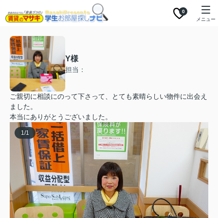
0
メニュー
Y様
担当：
ご親切に相談にのって下さって、とても素晴らしい物件に出会え
ました。
本当にありがとうございました。
1
/
1