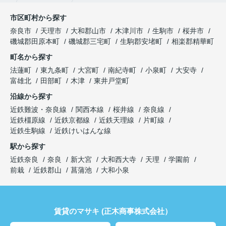
市区町村から探す
奈良市
天理市
大和郡山市
木津川市
生駒市
桜井市
磯城郡田原本町
磯城郡三宅町
生駒郡安堵町
相楽郡精華町
町名から探す
法蓮町
東九条町
大宮町
南紀寺町
小泉町
大安寺
富雄北
田部町
木津
東井戸堂町
沿線から探す
近鉄難波・奈良線
関西本線
桜井線
奈良線
近鉄橿原線
近鉄京都線
近鉄天理線
片町線
近鉄生駒線
近鉄けいはんな線
駅から探す
近鉄奈良
奈良
新大宮
大和西大寺
天理
学園前
前栽
近鉄郡山
菖蒲池
大和小泉
賃貸のマサキ (正木商事株式会社）