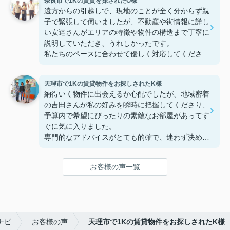
奈良市で1Kの賃貸を探されたO様
す。
遠方からの引越しで、現地のことが全く分からず親
子で緊張して伺いましたが、不動産や街情報に詳し
い安達さんがエリアの特徴や物件の構造まで丁寧に
説明していただき、うれしかったです。
私たちのペースに合わせて優しく対応してくださっ
たおかげで、安心してお部屋探しを進めることがで
きました。これからの生活に期待が持てるようにな
天理市で1Kの賃貸物件をお探しされたK様
り、感謝しています。安達さん、ありがとうござい
納得いく物件に出会えるか心配でしたが、地域密着
ました！
の吉田さんが私の好みを瞬時に把握してくださり、
予算内で希望にぴったりの素敵なお部屋があってす
ぐに気に入りました。
専門的なアドバイスがとても的確で、迷わず決める
ことができました！
鍵の受け取りのときに、また元気(o・・o)/~お店に
お客様の声一覧
伺います。
天理でお部屋探しをするなら、吉田さんが絶対おす
すめです！
ナビ
お客様の声
天理市で1Kの賃貸物件をお探しされたK様