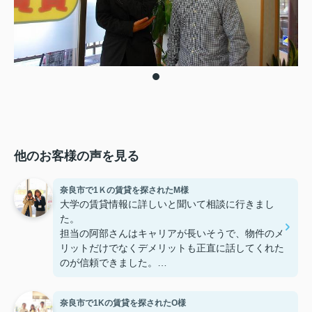
他のお客様の声を見る
奈良市で1Ｋの賃貸を探されたM様
大学の賃貸情報に詳しいと聞いて相談に行きまし
た。
担当の阿部さんはキャリアが長いそうで、物件のメ
リットだけでなくデメリットも正直に話してくれた
のが信頼できました。
些細なことまでご対応頂きありがとうございまし
た！おかげで納得のいく契約でき、本当に嬉しいで
奈良市で1Kの賃貸を探されたO様
す。