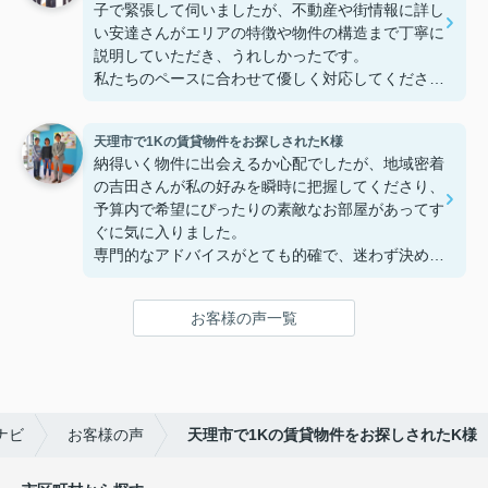
子で緊張して伺いましたが、不動産や街情報に詳し
い安達さんがエリアの特徴や物件の構造まで丁寧に
説明していただき、うれしかったです。
私たちのペースに合わせて優しく対応してくださっ
たおかげで、安心してお部屋探しを進めることがで
きました。これからの生活に期待が持てるようにな
天理市で1Kの賃貸物件をお探しされたK様
り、感謝しています。安達さん、ありがとうござい
納得いく物件に出会えるか心配でしたが、地域密着
ました！
の吉田さんが私の好みを瞬時に把握してくださり、
予算内で希望にぴったりの素敵なお部屋があってす
ぐに気に入りました。
専門的なアドバイスがとても的確で、迷わず決める
ことができました！
鍵の受け取りのときに、また元気(o・・o)/~お店に
お客様の声一覧
伺います。
天理でお部屋探しをするなら、吉田さんが絶対おす
すめです！
ナビ
お客様の声
天理市で1Kの賃貸物件をお探しされたK様