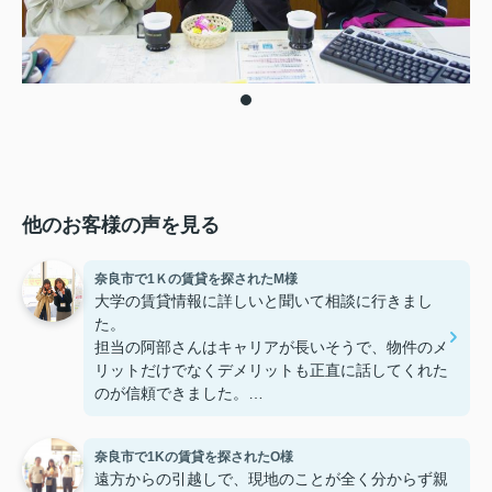
他のお客様の声を見る
奈良市で1Ｋの賃貸を探されたM様
大学の賃貸情報に詳しいと聞いて相談に行きまし
た。
担当の阿部さんはキャリアが長いそうで、物件のメ
リットだけでなくデメリットも正直に話してくれた
のが信頼できました。
些細なことまでご対応頂きありがとうございまし
た！おかげで納得のいく契約でき、本当に嬉しいで
奈良市で1Kの賃貸を探されたO様
す。
遠方からの引越しで、現地のことが全く分からず親