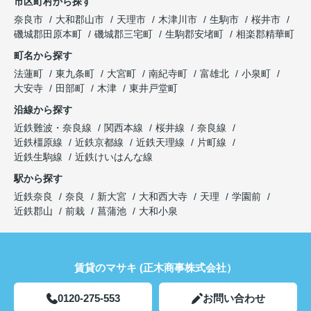
市区町村から探す
奈良市
大和郡山市
天理市
木津川市
生駒市
桜井市
磯城郡田原本町
磯城郡三宅町
生駒郡安堵町
相楽郡精華町
町名から探す
法蓮町
東九条町
大宮町
南紀寺町
富雄北
小泉町
大安寺
田部町
木津
東井戸堂町
沿線から探す
近鉄難波・奈良線
関西本線
桜井線
奈良線
近鉄橿原線
近鉄京都線
近鉄天理線
片町線
近鉄生駒線
近鉄けいはんな線
駅から探す
近鉄奈良
奈良
新大宮
大和西大寺
天理
学園前
近鉄郡山
前栽
菖蒲池
大和小泉
賃貸のマサキ (正木商事株式会社）
0120-275-553
お問い合わせ