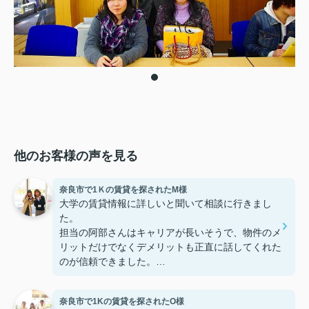
他のお客様の声を見る
奈良市で1Ｋの賃貸を探されたM様
大学の賃貸情報に詳しいと聞いて相談に行きまし
た。
担当の阿部さんはキャリアが長いそうで、物件のメ
リットだけでなくデメリットも正直に話してくれた
のが信頼できました。
些細なことまでご対応頂きありがとうございまし
た！おかげで納得のいく契約でき、本当に嬉しいで
奈良市で1Kの賃貸を探されたO様
す。