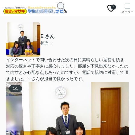
0
メニュー
E さん
担当：
インターネットで問い合わせた次の日に素晴らしい返答を頂き、
対応の速さや丁寧さに感心しました。部屋を下見出来なかったの
で内寸とか心配な点もあったのですが、電話で親切に対応して頂
きました。～さんが担当で良かったです。
1
/
1