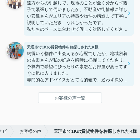
遠方からの引越しで、現地のことが全く分からず親
子で緊張して伺いましたが、不動産や街情報に詳し
い安達さんがエリアの特徴や物件の構造まで丁寧に
説明していただき、うれしかったです。
私たちのペースに合わせて優しく対応してくださっ
たおかげで、安心してお部屋探しを進めることがで
きました。これからの生活に期待が持てるようにな
天理市で1Kの賃貸物件をお探しされたK様
り、感謝しています。安達さん、ありがとうござい
納得いく物件に出会えるか心配でしたが、地域密着
ました！
の吉田さんが私の好みを瞬時に把握してくださり、
予算内で希望にぴったりの素敵なお部屋があってす
ぐに気に入りました。
専門的なアドバイスがとても的確で、迷わず決める
ことができました！
鍵の受け取りのときに、また元気(o・・o)/~お店に
お客様の声一覧
伺います。
天理でお部屋探しをするなら、吉田さんが絶対おす
すめです！
ナビ
お客様の声
天理市で1Kの賃貸物件をお探しされたK様