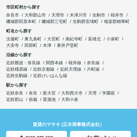
市区町村から探す
奈良市
大和郡山市
天理市
木津川市
生駒市
桜井市
磯城郡田原本町
磯城郡三宅町
生駒郡安堵町
相楽郡精華町
町名から探す
法蓮町
東九条町
大宮町
南紀寺町
富雄北
小泉町
大安寺
田部町
木津
東井戸堂町
沿線から探す
近鉄難波・奈良線
関西本線
桜井線
奈良線
近鉄橿原線
近鉄京都線
近鉄天理線
片町線
近鉄生駒線
近鉄けいはんな線
駅から探す
近鉄奈良
奈良
新大宮
大和西大寺
天理
学園前
近鉄郡山
前栽
菖蒲池
大和小泉
賃貸のマサキ (正木商事株式会社）