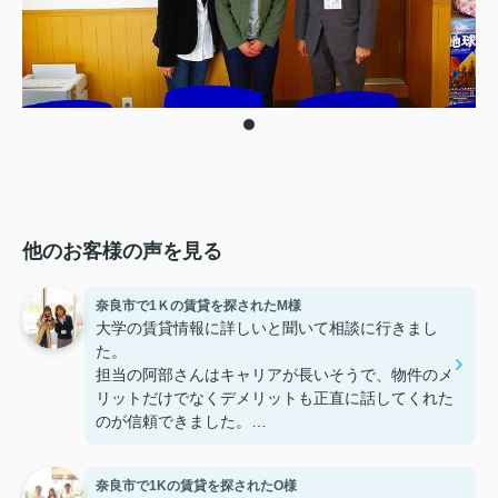
他のお客様の声を見る
奈良市で1Ｋの賃貸を探されたM様
大学の賃貸情報に詳しいと聞いて相談に行きまし
た。
担当の阿部さんはキャリアが長いそうで、物件のメ
リットだけでなくデメリットも正直に話してくれた
のが信頼できました。
些細なことまでご対応頂きありがとうございまし
た！おかげで納得のいく契約でき、本当に嬉しいで
奈良市で1Kの賃貸を探されたO様
す。