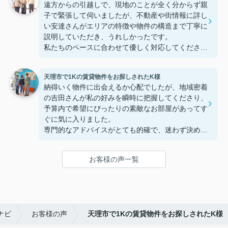
遠方からの引越しで、現地のことが全く分からず親
子で緊張して伺いましたが、不動産や街情報に詳し
い安達さんがエリアの特徴や物件の構造まで丁寧に
説明していただき、うれしかったです。
私たちのペースに合わせて優しく対応してくださっ
たおかげで、安心してお部屋探しを進めることがで
きました。これからの生活に期待が持てるようにな
天理市で1Kの賃貸物件をお探しされたK様
り、感謝しています。安達さん、ありがとうござい
納得いく物件に出会えるか心配でしたが、地域密着
ました！
の吉田さんが私の好みを瞬時に把握してくださり、
予算内で希望にぴったりの素敵なお部屋があってす
ぐに気に入りました。
専門的なアドバイスがとても的確で、迷わず決める
ことができました！
鍵の受け取りのときに、また元気(o・・o)/~お店に
お客様の声一覧
伺います。
天理でお部屋探しをするなら、吉田さんが絶対おす
すめです！
ナビ
お客様の声
天理市で1Kの賃貸物件をお探しされたK様