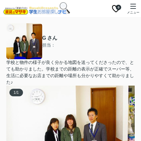
0
メニュー
G さん
担当：
学校と物件の様子が良く分かる地図を送ってくださったので、と
ても助かりました。学校までの距離の表示が正確でスーパー等、
生活に必要なお店までの距離や場所も分かりやすくて助かりまし
た♪
1
/
1