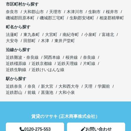
市区町村から探す
奈良市
大和郡山市
天理市
木津川市
生駒市
桜井市
磯城郡田原本町
磯城郡三宅町
生駒郡安堵町
相楽郡精華町
町名から探す
法蓮町
東九条町
大宮町
南紀寺町
小泉町
富雄北
大安寺
田部町
木津
東井戸堂町
沿線から探す
近鉄難波・奈良線
関西本線
桜井線
奈良線
近鉄橿原線
近鉄京都線
近鉄天理線
片町線
近鉄生駒線
近鉄けいはんな線
駅から探す
近鉄奈良
奈良
新大宮
大和西大寺
天理
学園前
近鉄郡山
前栽
菖蒲池
大和小泉
賃貸のマサキ (正木商事株式会社）
0120-275-553
お問い合わせ