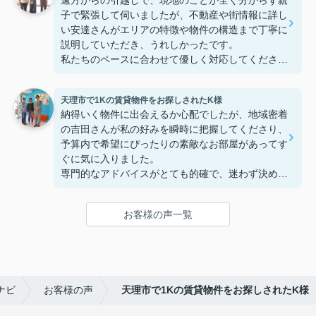
遠方からの引越しで、現地のことが全く分からず親
子で緊張して伺いましたが、不動産や街情報に詳し
い安達さんがエリアの特徴や物件の構造まで丁寧に
説明していただき、うれしかったです。
私たちのペースに合わせて優しく対応してくださっ
たおかげで、安心してお部屋探しを進めることがで
きました。これからの生活に期待が持てるようにな
天理市で1Kの賃貸物件をお探しされたK様
り、感謝しています。安達さん、ありがとうござい
納得いく物件に出会えるか心配でしたが、地域密着
ました！
の吉田さんが私の好みを瞬時に把握してくださり、
予算内で希望にぴったりの素敵なお部屋があってす
ぐに気に入りました。
専門的なアドバイスがとても的確で、迷わず決める
ことができました！
鍵の受け取りのときに、また元気(o・・o)/~お店に
お客様の声一覧
伺います。
天理でお部屋探しをするなら、吉田さんが絶対おす
すめです！
ナビ
お客様の声
天理市で1Kの賃貸物件をお探しされたK様