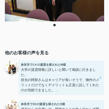
他のお客様の声を見る
奈良市で1Ｋの賃貸を探されたM様
大学の賃貸情報に詳しいと聞いて相談に行きまし
た。
担当の阿部さんはキャリアが長いそうで、物件のメ
リットだけでなくデメリットも正直に話してくれた
のが信頼できました。
些細なことまでご対応頂きありがとうございまし
た！おかげで納得のいく契約でき、本当に嬉しいで
奈良市で1Kの賃貸を探されたO様
す。