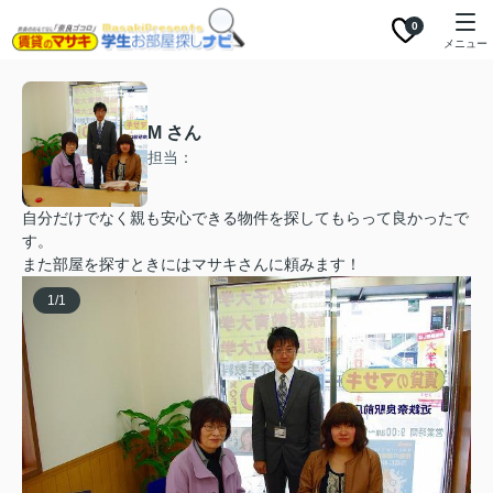
0
メニュー
M さん
担当：
自分だけでなく親も安心できる物件を探してもらって良かったで
す。
また部屋を探すときにはマサキさんに頼みます！
1
/
1