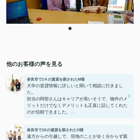
他のお客様の声を見る
奈良市で1Ｋの賃貸を探されたM様
大学の賃貸情報に詳しいと聞いて相談に行きまし
た。
担当の阿部さんはキャリアが長いそうで、物件のメ
リットだけでなくデメリットも正直に話してくれた
のが信頼できました。
些細なことまでご対応頂きありがとうございまし
た！おかげで納得のいく契約でき、本当に嬉しいで
奈良市で1Kの賃貸を探されたO様
す。
遠方からの引越しで、現地のことが全く分からず親