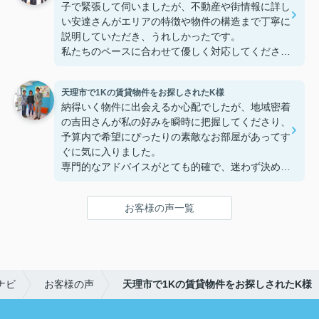
子で緊張して伺いましたが、不動産や街情報に詳し
い安達さんがエリアの特徴や物件の構造まで丁寧に
説明していただき、うれしかったです。
私たちのペースに合わせて優しく対応してくださっ
たおかげで、安心してお部屋探しを進めることがで
きました。これからの生活に期待が持てるようにな
天理市で1Kの賃貸物件をお探しされたK様
り、感謝しています。安達さん、ありがとうござい
納得いく物件に出会えるか心配でしたが、地域密着
ました！
の吉田さんが私の好みを瞬時に把握してくださり、
予算内で希望にぴったりの素敵なお部屋があってす
ぐに気に入りました。
専門的なアドバイスがとても的確で、迷わず決める
ことができました！
鍵の受け取りのときに、また元気(o・・o)/~お店に
お客様の声一覧
伺います。
天理でお部屋探しをするなら、吉田さんが絶対おす
すめです！
ナビ
お客様の声
天理市で1Kの賃貸物件をお探しされたK様