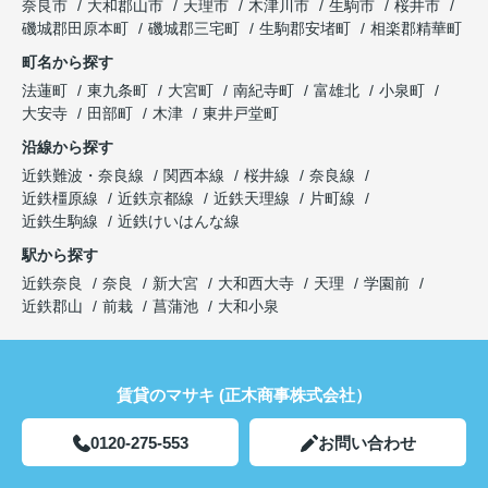
奈良市
大和郡山市
天理市
木津川市
生駒市
桜井市
磯城郡田原本町
磯城郡三宅町
生駒郡安堵町
相楽郡精華町
町名から探す
法蓮町
東九条町
大宮町
南紀寺町
富雄北
小泉町
大安寺
田部町
木津
東井戸堂町
沿線から探す
近鉄難波・奈良線
関西本線
桜井線
奈良線
近鉄橿原線
近鉄京都線
近鉄天理線
片町線
近鉄生駒線
近鉄けいはんな線
駅から探す
近鉄奈良
奈良
新大宮
大和西大寺
天理
学園前
近鉄郡山
前栽
菖蒲池
大和小泉
賃貸のマサキ (正木商事株式会社）
0120-275-553
お問い合わせ