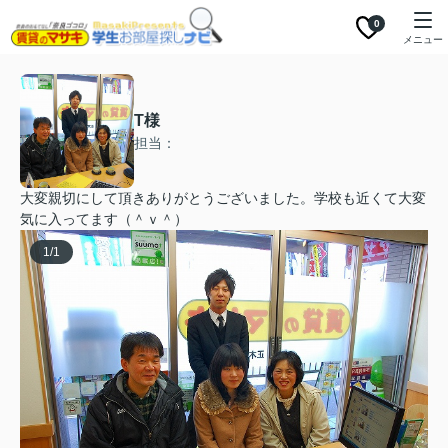
0
メニュー
T様
担当：
大変親切にして頂きありがとうございました。学校も近くて大変
気に入ってます（＾ｖ＾）
1
/
1