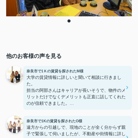
他のお客様の声を見る
奈良市で1Ｋの賃貸を探されたM様
大学の賃貸情報に詳しいと聞いて相談に行きまし
た。
担当の阿部さんはキャリアが長いそうで、物件のメ
リットだけでなくデメリットも正直に話してくれた
のが信頼できました。
些細なことまでご対応頂きありがとうございまし
た！おかげで納得のいく契約でき、本当に嬉しいで
奈良市で1Kの賃貸を探されたO様
す。
遠方からの引越しで、現地のことが全く分からず親
子で緊張して伺いましたが、不動産や街情報に詳し