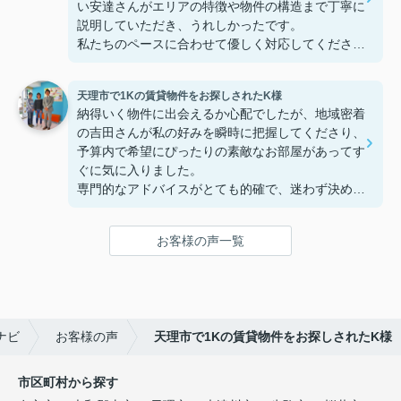
い安達さんがエリアの特徴や物件の構造まで丁寧に
説明していただき、うれしかったです。
私たちのペースに合わせて優しく対応してくださっ
たおかげで、安心してお部屋探しを進めることがで
きました。これからの生活に期待が持てるようにな
天理市で1Kの賃貸物件をお探しされたK様
り、感謝しています。安達さん、ありがとうござい
納得いく物件に出会えるか心配でしたが、地域密着
ました！
の吉田さんが私の好みを瞬時に把握してくださり、
予算内で希望にぴったりの素敵なお部屋があってす
ぐに気に入りました。
専門的なアドバイスがとても的確で、迷わず決める
ことができました！
鍵の受け取りのときに、また元気(o・・o)/~お店に
お客様の声一覧
伺います。
天理でお部屋探しをするなら、吉田さんが絶対おす
すめです！
ナビ
お客様の声
天理市で1Kの賃貸物件をお探しされたK様
市区町村から探す