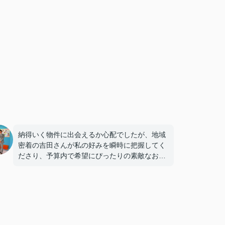
納得いく物件に出会えるか心配でしたが、地域
密着の吉田さんが私の好みを瞬時に把握してく
ださり、予算内で希望にぴったりの素敵なお部
屋があってすぐに気に入りました。
専門的なアドバイスがとても的確で、迷わず決
めることができました！
鍵の受け取りのときに、また元気(o・・o)/~お
店に伺います。
天理でお部屋探しをするなら、吉田さんが絶対