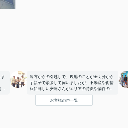
きま
遠方からの引越しで、現地のことが全く分から
ず親子で緊張して伺いましたが、不動産や街情
物件
報に詳しい安達さんがエリアの特徴や物件の構
話し
造まで丁寧に説明していただき、うれしかった
お客様の声一覧
です。
いま
私たちのペースに合わせて優しく対応してくだ
に嬉
さったおかげで、安心してお部屋探しを進める
ことができました。これからの生活に期待が持
てるようになり、感謝しています。安達さん、