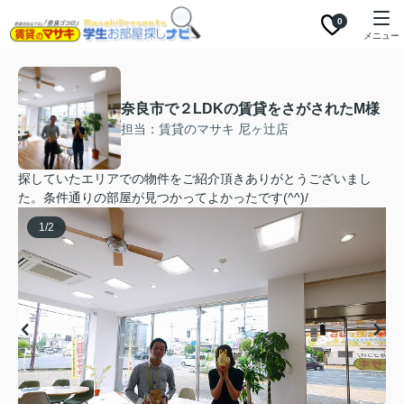
0
メニュー
奈良市で２LDKの賃貸をさがされたM様
担当：賃貸のマサキ 尼ヶ辻店
探していたエリアでの物件をご紹介頂きありがとうございまし
た。条件通りの部屋が見つかってよかったです(^^)/
1
/
2