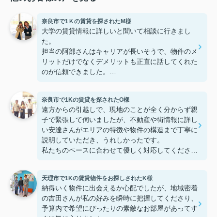
奈良市で1Ｋの賃貸を探されたM様
大学の賃貸情報に詳しいと聞いて相談に行きまし
た。
担当の阿部さんはキャリアが長いそうで、物件のメ
リットだけでなくデメリットも正直に話してくれた
のが信頼できました。
些細なことまでご対応頂きありがとうございまし
た！おかげで納得のいく契約でき、本当に嬉しいで
奈良市で1Kの賃貸を探されたO様
す。
遠方からの引越しで、現地のことが全く分からず親
子で緊張して伺いましたが、不動産や街情報に詳し
い安達さんがエリアの特徴や物件の構造まで丁寧に
説明していただき、うれしかったです。
私たちのペースに合わせて優しく対応してくださっ
たおかげで、安心してお部屋探しを進めることがで
きました。これからの生活に期待が持てるようにな
天理市で1Kの賃貸物件をお探しされたK様
り、感謝しています。安達さん、ありがとうござい
納得いく物件に出会えるか心配でしたが、地域密着
ました！
の吉田さんが私の好みを瞬時に把握してくださり、
予算内で希望にぴったりの素敵なお部屋があってす