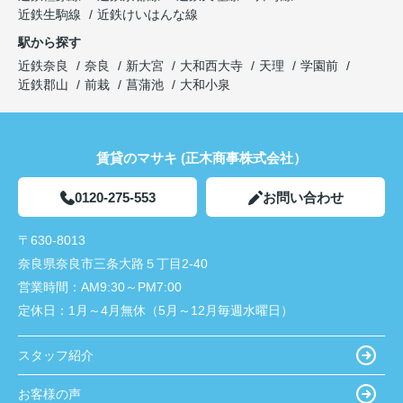
近鉄生駒線
近鉄けいはんな線
駅から探す
近鉄奈良
奈良
新大宮
大和西大寺
天理
学園前
近鉄郡山
前栽
菖蒲池
大和小泉
賃貸のマサキ (正木商事株式会社）
0120-275-553
お問い合わせ
〒630-8013
奈良県奈良市三条大路５丁目2-40
営業時間：
AM9:30～PM7:00
定休日：
1月～4月無休（5月～12月毎週水曜日）
スタッフ紹介
お客様の声