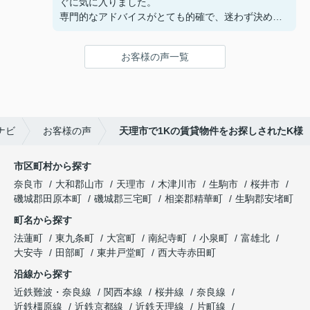
ぐに気に入りました。
専門的なアドバイスがとても的確で、迷わず決める
ことができました！
鍵の受け取りのときに、また元気(o・・o)/~お店に
お客様の声一覧
伺います。
天理でお部屋探しをするなら、吉田さんが絶対おす
すめです！
ナビ
お客様の声
天理市で1Kの賃貸物件をお探しされたK様
市区町村から探す
奈良市
大和郡山市
天理市
木津川市
生駒市
桜井市
磯城郡田原本町
磯城郡三宅町
相楽郡精華町
生駒郡安堵町
町名から探す
法蓮町
東九条町
大宮町
南紀寺町
小泉町
富雄北
大安寺
田部町
東井戸堂町
西大寺赤田町
沿線から探す
近鉄難波・奈良線
関西本線
桜井線
奈良線
近鉄橿原線
近鉄京都線
近鉄天理線
片町線