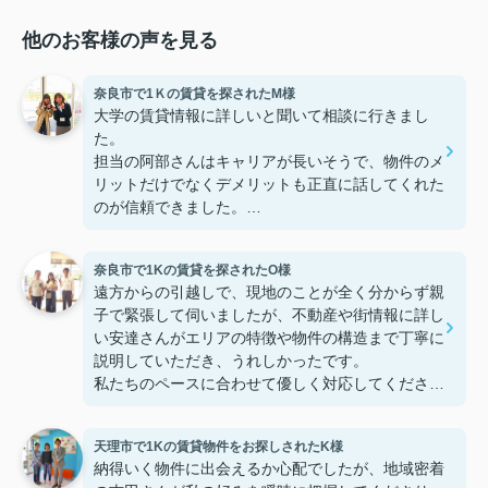
他のお客様の声を見る
奈良市で1Ｋの賃貸を探されたM様
大学の賃貸情報に詳しいと聞いて相談に行きまし
た。
担当の阿部さんはキャリアが長いそうで、物件のメ
リットだけでなくデメリットも正直に話してくれた
のが信頼できました。
些細なことまでご対応頂きありがとうございまし
た！おかげで納得のいく契約でき、本当に嬉しいで
奈良市で1Kの賃貸を探されたO様
す。
遠方からの引越しで、現地のことが全く分からず親
子で緊張して伺いましたが、不動産や街情報に詳し
い安達さんがエリアの特徴や物件の構造まで丁寧に
説明していただき、うれしかったです。
私たちのペースに合わせて優しく対応してくださっ
たおかげで、安心してお部屋探しを進めることがで
きました。これからの生活に期待が持てるようにな
天理市で1Kの賃貸物件をお探しされたK様
り、感謝しています。安達さん、ありがとうござい
納得いく物件に出会えるか心配でしたが、地域密着
ました！