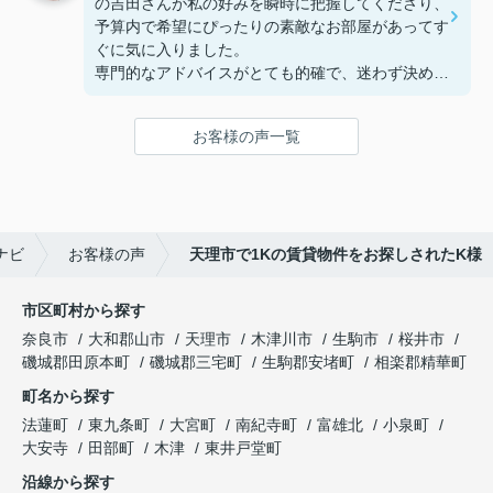
の吉田さんが私の好みを瞬時に把握してくださり、
予算内で希望にぴったりの素敵なお部屋があってす
ぐに気に入りました。
専門的なアドバイスがとても的確で、迷わず決める
ことができました！
鍵の受け取りのときに、また元気(o・・o)/~お店に
お客様の声一覧
伺います。
天理でお部屋探しをするなら、吉田さんが絶対おす
すめです！
ナビ
お客様の声
天理市で1Kの賃貸物件をお探しされたK様
市区町村から探す
奈良市
大和郡山市
天理市
木津川市
生駒市
桜井市
磯城郡田原本町
磯城郡三宅町
生駒郡安堵町
相楽郡精華町
町名から探す
法蓮町
東九条町
大宮町
南紀寺町
富雄北
小泉町
大安寺
田部町
木津
東井戸堂町
沿線から探す