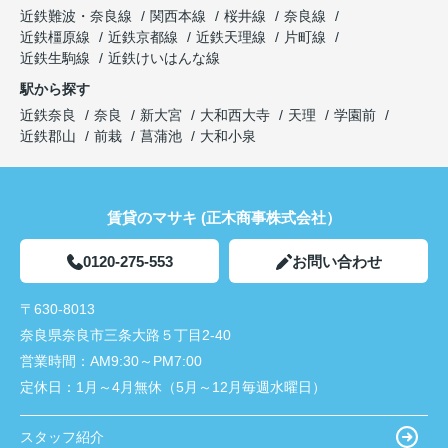
近鉄難波・奈良線
関西本線
桜井線
奈良線
近鉄橿原線
近鉄京都線
近鉄天理線
片町線
近鉄生駒線
近鉄けいはんな線
駅から探す
近鉄奈良
奈良
新大宮
大和西大寺
天理
学園前
近鉄郡山
前栽
菖蒲池
大和小泉
賃貸のマサキ (正木商事株式会社）
0120-275-553
お問い合わせ
〒630-8013
奈良県奈良市三条大路５丁目2-40
営業時間：
AM9:30～PM7:00
定休日：
1月～4月無休（5月～12月毎週水曜日）
スタッフ紹介