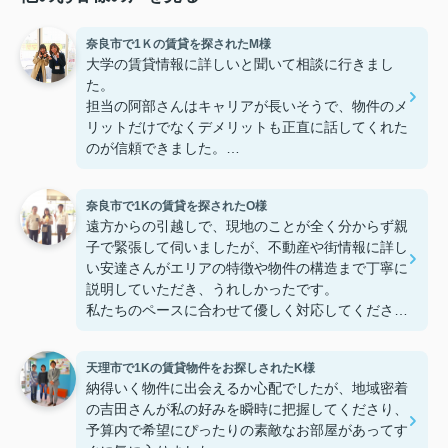
奈良市で1Ｋの賃貸を探されたM様
大学の賃貸情報に詳しいと聞いて相談に行きまし
た。
担当の阿部さんはキャリアが長いそうで、物件のメ
リットだけでなくデメリットも正直に話してくれた
のが信頼できました。
些細なことまでご対応頂きありがとうございまし
た！おかげで納得のいく契約でき、本当に嬉しいで
奈良市で1Kの賃貸を探されたO様
す。
遠方からの引越しで、現地のことが全く分からず親
子で緊張して伺いましたが、不動産や街情報に詳し
い安達さんがエリアの特徴や物件の構造まで丁寧に
説明していただき、うれしかったです。
私たちのペースに合わせて優しく対応してくださっ
たおかげで、安心してお部屋探しを進めることがで
きました。これからの生活に期待が持てるようにな
天理市で1Kの賃貸物件をお探しされたK様
り、感謝しています。安達さん、ありがとうござい
納得いく物件に出会えるか心配でしたが、地域密着
ました！
の吉田さんが私の好みを瞬時に把握してくださり、
予算内で希望にぴったりの素敵なお部屋があってす