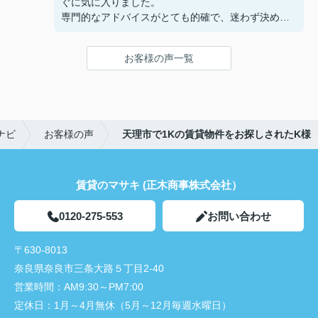
ぐに気に入りました。
専門的なアドバイスがとても的確で、迷わず決める
ことができました！
鍵の受け取りのときに、また元気(o・・o)/~お店に
お客様の声一覧
伺います。
天理でお部屋探しをするなら、吉田さんが絶対おす
すめです！
ナビ
お客様の声
天理市で1Kの賃貸物件をお探しされたK様
賃貸のマサキ (正木商事株式会社）
0120-275-553
お問い合わせ
〒630-8013
奈良県奈良市三条大路５丁目2-40
営業時間：
AM9:30～PM7:00
定休日：
1月～4月無休（5月～12月毎週水曜日）