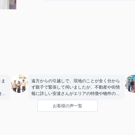
きま
遠方からの引越しで、現地のことが全く分から
ず親子で緊張して伺いましたが、不動産や街情
物件
報に詳しい安達さんがエリアの特徴や物件の構
話し
造まで丁寧に説明していただき、うれしかった
お客様の声一覧
です。
いま
私たちのペースに合わせて優しく対応してくだ
に嬉
さったおかげで、安心してお部屋探しを進める
ことができました。これからの生活に期待が持
てるようになり、感謝しています。安達さん、