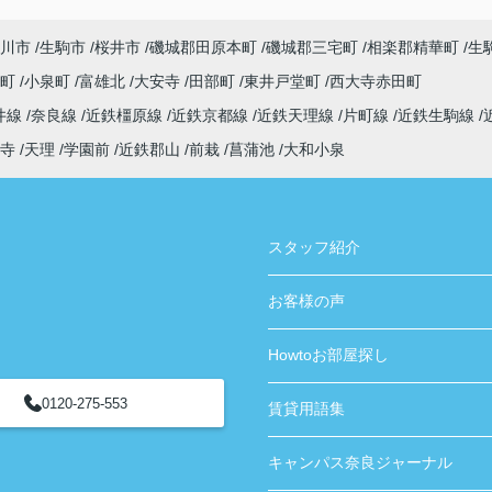
ありがとうございました！
川市
生駒市
桜井市
磯城郡田原本町
磯城郡三宅町
相楽郡精華町
生
寺町
小泉町
富雄北
大安寺
田部町
東井戸堂町
西大寺赤田町
井線
奈良線
近鉄橿原線
近鉄京都線
近鉄天理線
片町線
近鉄生駒線
寺
天理
学園前
近鉄郡山
前栽
菖蒲池
大和小泉
スタッフ紹介
お客様の声
Howtoお部屋探し
0120-275-553
賃貸用語集
キャンパス奈良ジャーナル