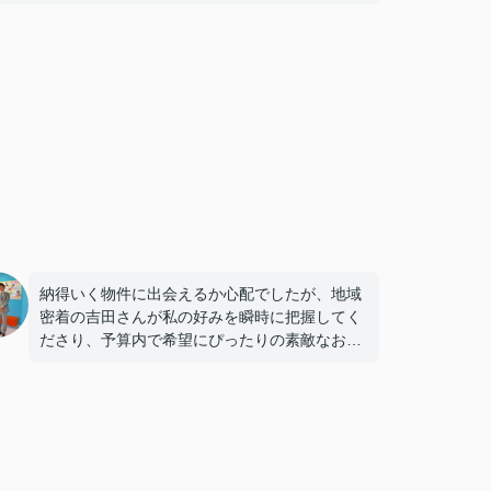
納得いく物件に出会えるか心配でしたが、地域
密着の吉田さんが私の好みを瞬時に把握してく
ださり、予算内で希望にぴったりの素敵なお部
屋があってすぐに気に入りました。
専門的なアドバイスがとても的確で、迷わず決
めることができました！
鍵の受け取りのときに、また元気(o・・o)/~お
店に伺います。
天理でお部屋探しをするなら、吉田さんが絶対