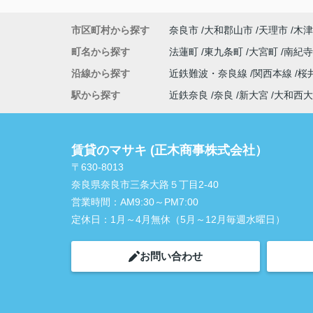
市区町村から探す
奈良市
大和郡山市
天理市
木津
町名から探す
法蓮町
東九条町
大宮町
南紀
沿線から探す
近鉄難波・奈良線
関西本線
桜
駅から探す
近鉄奈良
奈良
新大宮
大和西大
賃貸のマサキ (正木商事株式会社）
〒630-8013
奈良県奈良市三条大路５丁目2-40
営業時間：
AM9:30～PM7:00
定休日：
1月～4月無休（5月～12月毎週水曜日）
お問い合わせ