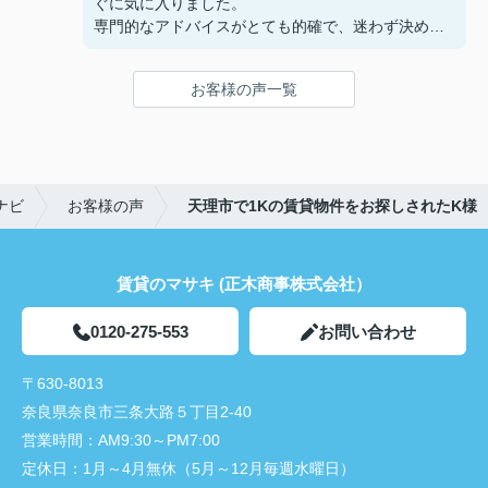
ぐに気に入りました。
専門的なアドバイスがとても的確で、迷わず決める
ことができました！
鍵の受け取りのときに、また元気(o・・o)/~お店に
お客様の声一覧
伺います。
天理でお部屋探しをするなら、吉田さんが絶対おす
すめです！
ナビ
お客様の声
天理市で1Kの賃貸物件をお探しされたK様
賃貸のマサキ (正木商事株式会社）
0120-275-553
お問い合わせ
〒630-8013
奈良県奈良市三条大路５丁目2-40
営業時間：
AM9:30～PM7:00
定休日：
1月～4月無休（5月～12月毎週水曜日）