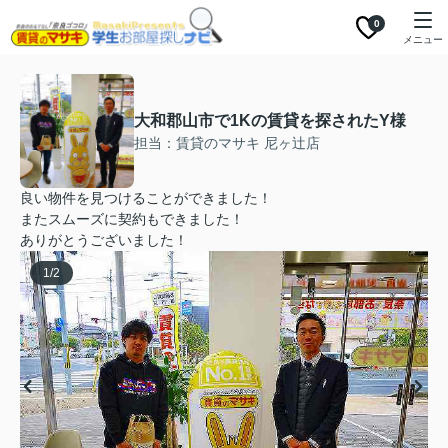
0
メニュー
大和郡山市で1Kの賃貸を探されたY様
担当：賃貸のマサキ 尼ヶ辻店
良い物件を見つけることができました！
またスムーズに契約もできました！
ありがとうございました！
1
/
2