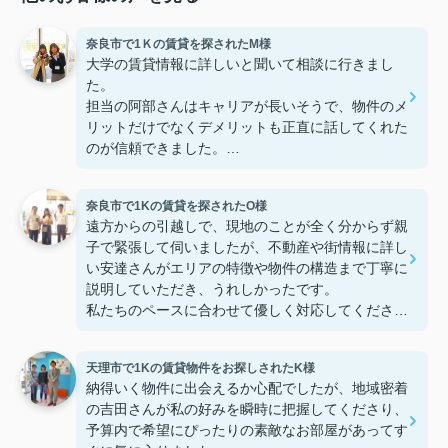
奈良市で1Ｋの賃貸を探されたM様
大学の賃貸情報に詳しいと聞いて相談に行きまし
た。
担当の阿部さんはキャリアが長いそうで、物件のメ
リットだけでなくデメリットも正直に話してくれた
のが信頼できました。
些細なことまでご対応頂きありがとうございまし
た！おかげで納得のいく契約でき、本当に嬉しいで
奈良市で1Kの賃貸を探されたO様
す。
遠方からの引越しで、現地のことが全く分からず親
子で緊張して伺いましたが、不動産や街情報に詳し
い安達さんがエリアの特徴や物件の構造まで丁寧に
説明していただき、うれしかったです。
私たちのペースに合わせて優しく対応してくださっ
たおかげで、安心してお部屋探しを進めることがで
きました。これからの生活に期待が持てるようにな
天理市で1Kの賃貸物件をお探しされたK様
り、感謝しています。安達さん、ありがとうござい
納得いく物件に出会えるか心配でしたが、地域密着
ました！
の吉田さんが私の好みを瞬時に把握してくださり、
予算内で希望にぴったりの素敵なお部屋があってす