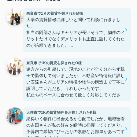
奈良市で1Ｋの賃貸を探されたM様
大学の賃貸情報に詳しいと聞いて相談に行きまし
た。
担当の阿部さんはキャリアが長いそうで、物件のメ
リットだけでなくデメリットも正直に話してくれた
のが信頼できました。
些細なことまでご対応頂きありがとうございまし
た！おかげで納得のいく契約でき、本当に嬉しいで
奈良市で1Kの賃貸を探されたO様
す。
遠方からの引越しで、現地のことが全く分からず親
子で緊張して伺いましたが、不動産や街情報に詳し
い安達さんがエリアの特徴や物件の構造まで丁寧に
説明していただき、うれしかったです。
私たちのペースに合わせて優しく対応してくださっ
たおかげで、安心してお部屋探しを進めることがで
きました。これからの生活に期待が持てるようにな
天理市で1Kの賃貸物件をお探しされたK様
り、感謝しています。安達さん、ありがとうござい
納得いく物件に出会えるか心配でしたが、地域密着
ました！
の吉田さんが私の好みを瞬時に把握してくださり、
予算内で希望にぴったりの素敵なお部屋があってす