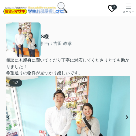
0
メニュー
S様
担当：吉田 政孝
相談にも親身に聞いてくだり丁寧に対応してくださりとても助か
りました！
希望通りの物件が見つかり嬉しいです。
1
/
2