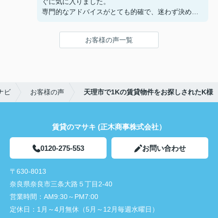
ぐに気に入りました。
専門的なアドバイスがとても的確で、迷わず決める
ことができました！
鍵の受け取りのときに、また元気(o・・o)/~お店に
お客様の声一覧
伺います。
天理でお部屋探しをするなら、吉田さんが絶対おす
すめです！
ナビ
お客様の声
天理市で1Kの賃貸物件をお探しされたK様
賃貸のマサキ (正木商事株式会社）
0120-275-553
お問い合わせ
〒630-8013
奈良県奈良市三条大路５丁目2-40
営業時間：
AM9:30～PM7:00
定休日：
1月～4月無休（5月～12月毎週水曜日）