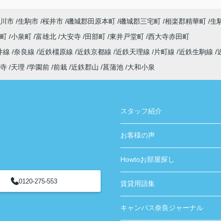
ありがとうございました！
川市
生駒市
桜井市
磯城郡田原本町
磯城郡三宅町
相楽郡精華町
生
寺町
小泉町
富雄北
大安寺
田部町
東井戸堂町
西大寺赤田町
井線
奈良線
近鉄橿原線
近鉄京都線
近鉄天理線
片町線
近鉄生駒線
寺
天理
学園前
前栽
近鉄郡山
菖蒲池
大和小泉
スタッフ紹介
お客様の声
Howtoお部屋探し
0120-275-553
賃貸用語集
キャンパス奈良ジャーナル