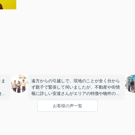
きま
遠方からの引越しで、現地のことが全く分から
ず親子で緊張して伺いましたが、不動産や街情
物件
報に詳しい安達さんがエリアの特徴や物件の構
話し
造まで丁寧に説明していただき、うれしかった
お客様の声一覧
です。
いま
私たちのペースに合わせて優しく対応してくだ
に嬉
さったおかげで、安心してお部屋探しを進める
ことができました。これからの生活に期待が持
てるようになり、感謝しています。安達さん、