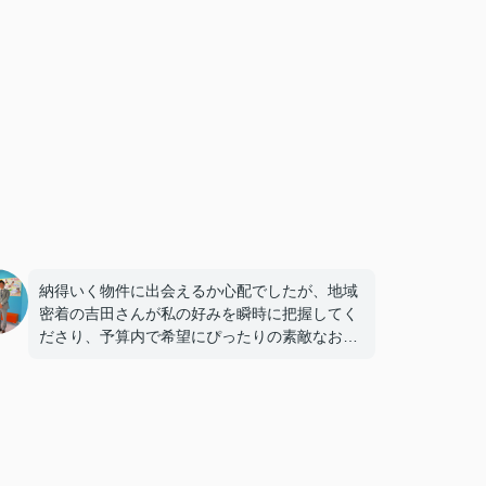
納得いく物件に出会えるか心配でしたが、地域
密着の吉田さんが私の好みを瞬時に把握してく
ださり、予算内で希望にぴったりの素敵なお部
屋があってすぐに気に入りました。
専門的なアドバイスがとても的確で、迷わず決
めることができました！
鍵の受け取りのときに、また元気(o・・o)/~お
店に伺います。
天理でお部屋探しをするなら、吉田さんが絶対