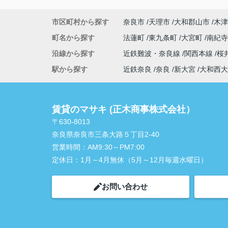
市区町村から探す
奈良市
天理市
大和郡山市
木津
町名から探す
法蓮町
東九条町
大宮町
南紀
沿線から探す
近鉄難波・奈良線
関西本線
桜
駅から探す
近鉄奈良
奈良
新大宮
大和西大
賃貸のマサキ (正木商事株式会社）
〒630-8013
奈良県奈良市三条大路５丁目2-40
営業時間：
AM9:30～PM7:00
定休日：
1月～4月無休（5月～12月毎週水曜日）
お問い合わせ