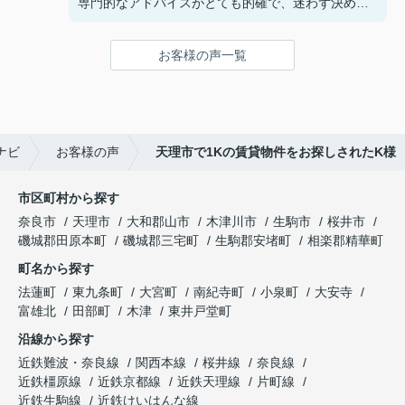
専門的なアドバイスがとても的確で、迷わず決める
ことができました！
鍵の受け取りのときに、また元気(o・・o)/~お店に
お客様の声一覧
伺います。
天理でお部屋探しをするなら、吉田さんが絶対おす
すめです！
ナビ
お客様の声
天理市で1Kの賃貸物件をお探しされたK様
市区町村から探す
奈良市
天理市
大和郡山市
木津川市
生駒市
桜井市
磯城郡田原本町
磯城郡三宅町
生駒郡安堵町
相楽郡精華町
町名から探す
法蓮町
東九条町
大宮町
南紀寺町
小泉町
大安寺
富雄北
田部町
木津
東井戸堂町
沿線から探す
近鉄難波・奈良線
関西本線
桜井線
奈良線
近鉄橿原線
近鉄京都線
近鉄天理線
片町線
近鉄生駒線
近鉄けいはんな線