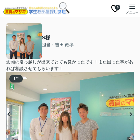
0
メニュー
S様
担当：吉田 政孝
念願の引っ越しが出来てとても良かったです！また困った事があ
れば相談させてもらいます！
1
/
2