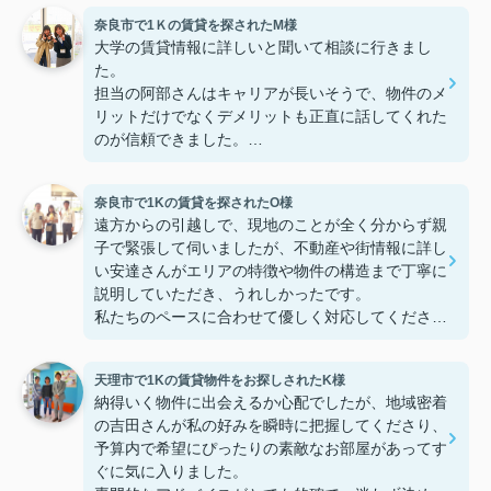
奈良市で1Ｋの賃貸を探されたM様
大学の賃貸情報に詳しいと聞いて相談に行きまし
た。
担当の阿部さんはキャリアが長いそうで、物件のメ
リットだけでなくデメリットも正直に話してくれた
のが信頼できました。
些細なことまでご対応頂きありがとうございまし
た！おかげで納得のいく契約でき、本当に嬉しいで
奈良市で1Kの賃貸を探されたO様
す。
遠方からの引越しで、現地のことが全く分からず親
子で緊張して伺いましたが、不動産や街情報に詳し
い安達さんがエリアの特徴や物件の構造まで丁寧に
説明していただき、うれしかったです。
私たちのペースに合わせて優しく対応してくださっ
たおかげで、安心してお部屋探しを進めることがで
きました。これからの生活に期待が持てるようにな
天理市で1Kの賃貸物件をお探しされたK様
り、感謝しています。安達さん、ありがとうござい
納得いく物件に出会えるか心配でしたが、地域密着
ました！
の吉田さんが私の好みを瞬時に把握してくださり、
予算内で希望にぴったりの素敵なお部屋があってす
ぐに気に入りました。