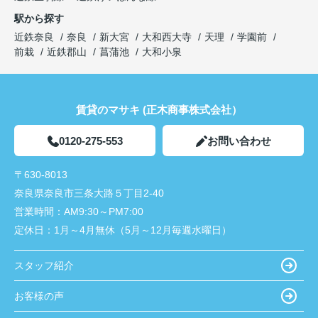
駅から探す
近鉄奈良
奈良
新大宮
大和西大寺
天理
学園前
前栽
近鉄郡山
菖蒲池
大和小泉
賃貸のマサキ (正木商事株式会社）
0120-275-553
お問い合わせ
〒630-8013
奈良県奈良市三条大路５丁目2-40
営業時間：
AM9:30～PM7:00
定休日：
1月～4月無休（5月～12月毎週水曜日）
スタッフ紹介
お客様の声