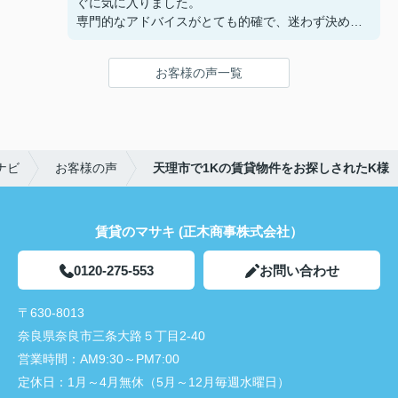
ぐに気に入りました。
専門的なアドバイスがとても的確で、迷わず決める
ことができました！
鍵の受け取りのときに、また元気(o・・o)/~お店に
お客様の声一覧
伺います。
天理でお部屋探しをするなら、吉田さんが絶対おす
すめです！
ナビ
お客様の声
天理市で1Kの賃貸物件をお探しされたK様
賃貸のマサキ (正木商事株式会社）
0120-275-553
お問い合わせ
〒630-8013
奈良県奈良市三条大路５丁目2-40
営業時間：
AM9:30～PM7:00
定休日：
1月～4月無休（5月～12月毎週水曜日）