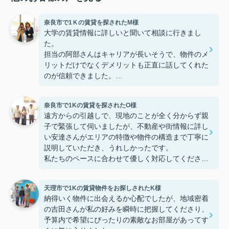
奈良市で1Ｋの賃貸を探されたM様
大学の賃貸情報に詳しいと聞いて相談に行きまし
た。
担当の阿部さんはキャリアが長いそうで、物件のメ
リットだけでなくデメリットも正直に話してくれた
のが信頼できました。
些細なことまでご対応頂きありがとうございまし
た！おかげで納得のいく契約でき、本当に嬉しいで
奈良市で1Kの賃貸を探されたO様
す。
遠方からの引越しで、現地のことが全く分からず親
子で緊張して伺いましたが、不動産や街情報に詳し
い安達さんがエリアの特徴や物件の構造まで丁寧に
説明していただき、うれしかったです。
私たちのペースに合わせて優しく対応してくださっ
たおかげで、安心してお部屋探しを進めることがで
きました。これからの生活に期待が持てるようにな
天理市で1Kの賃貸物件をお探しされたK様
り、感謝しています。安達さん、ありがとうござい
納得いく物件に出会えるか心配でしたが、地域密着
ました！
の吉田さんが私の好みを瞬時に把握してくださり、
予算内で希望にぴったりの素敵なお部屋があってす