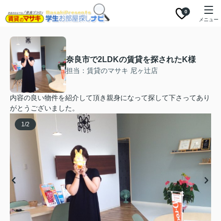
0
メニュー
奈良市で2LDKの賃貸を探されたK様
担当：賃貸のマサキ 尼ヶ辻店
内容の良い物件を紹介して頂き親身になって探して下さってあり
がとうございました。
1
/
2