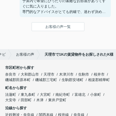
予算内で希望にぴったりの素敵なお部屋があってす
ぐに気に入りました。
専門的なアドバイスがとても的確で、迷わず決める
ことができました！
鍵の受け取りのときに、また元気(o・・o)/~お店に
お客様の声一覧
伺います。
天理でお部屋探しをするなら、吉田さんが絶対おす
すめです！
ナビ
お客様の声
天理市で1Kの賃貸物件をお探しされたK様
市区町村から探す
奈良市
大和郡山市
天理市
木津川市
生駒市
桜井市
磯城郡田原本町
磯城郡三宅町
生駒郡安堵町
相楽郡精華町
町名から探す
法蓮町
東九条町
大宮町
南紀寺町
富雄北
小泉町
大安寺
田部町
木津
東井戸堂町
沿線から探す
近鉄難波・奈良線
関西本線
桜井線
奈良線