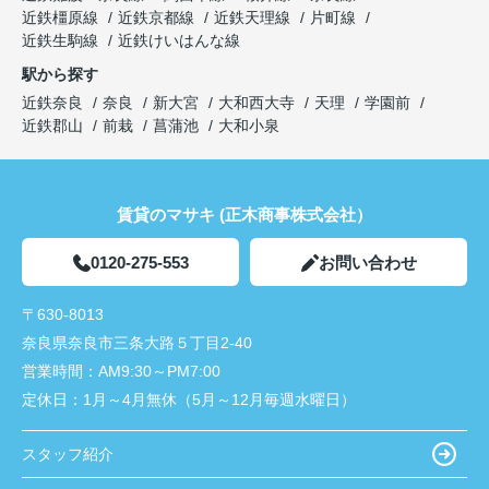
近鉄橿原線
近鉄京都線
近鉄天理線
片町線
近鉄生駒線
近鉄けいはんな線
駅から探す
近鉄奈良
奈良
新大宮
大和西大寺
天理
学園前
近鉄郡山
前栽
菖蒲池
大和小泉
賃貸のマサキ (正木商事株式会社）
0120-275-553
お問い合わせ
〒630-8013
奈良県奈良市三条大路５丁目2-40
営業時間：
AM9:30～PM7:00
定休日：
1月～4月無休（5月～12月毎週水曜日）
スタッフ紹介