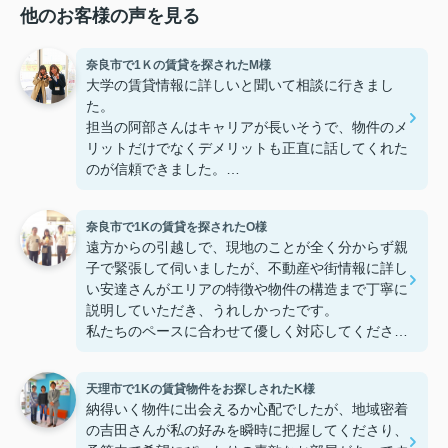
他のお客様の声を見る
奈良市で1Ｋの賃貸を探されたM様
大学の賃貸情報に詳しいと聞いて相談に行きまし
た。
担当の阿部さんはキャリアが長いそうで、物件のメ
リットだけでなくデメリットも正直に話してくれた
のが信頼できました。
些細なことまでご対応頂きありがとうございまし
た！おかげで納得のいく契約でき、本当に嬉しいで
奈良市で1Kの賃貸を探されたO様
す。
遠方からの引越しで、現地のことが全く分からず親
子で緊張して伺いましたが、不動産や街情報に詳し
い安達さんがエリアの特徴や物件の構造まで丁寧に
説明していただき、うれしかったです。
私たちのペースに合わせて優しく対応してくださっ
たおかげで、安心してお部屋探しを進めることがで
きました。これからの生活に期待が持てるようにな
天理市で1Kの賃貸物件をお探しされたK様
り、感謝しています。安達さん、ありがとうござい
納得いく物件に出会えるか心配でしたが、地域密着
ました！
の吉田さんが私の好みを瞬時に把握してくださり、