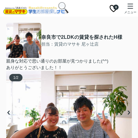
0
メニュー
奈良市で2LDKの賃貸を探されたH様
担当：賃貸のマサキ 尼ヶ辻店
親身な対応で思い通りのお部屋が見つかりました(^^)
ありがとうございました！！
1
/
2