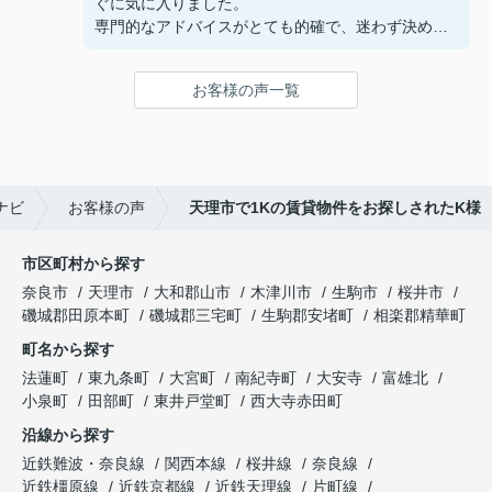
ぐに気に入りました。
専門的なアドバイスがとても的確で、迷わず決める
ことができました！
鍵の受け取りのときに、また元気(o・・o)/~お店に
お客様の声一覧
伺います。
天理でお部屋探しをするなら、吉田さんが絶対おす
すめです！
ナビ
お客様の声
天理市で1Kの賃貸物件をお探しされたK様
市区町村から探す
奈良市
天理市
大和郡山市
木津川市
生駒市
桜井市
磯城郡田原本町
磯城郡三宅町
生駒郡安堵町
相楽郡精華町
町名から探す
法蓮町
東九条町
大宮町
南紀寺町
大安寺
富雄北
小泉町
田部町
東井戸堂町
西大寺赤田町
沿線から探す
近鉄難波・奈良線
関西本線
桜井線
奈良線
近鉄橿原線
近鉄京都線
近鉄天理線
片町線