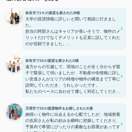
奈良市で1Ｋの賃貸を探されたM様
大学の賃貸情報に詳しいと聞いて相談に行きまし
た。
担当の阿部さんはキャリアが長いそうで、物件のメ
リットだけでなくデメリットも正直に話してくれた
のが信頼できました。
些細なことまでご対応頂きありがとうございまし
た！おかげで納得のいく契約でき、本当に嬉しいで
奈良市で1Kの賃貸を探されたO様
す。
遠方からの引越しで、現地のことが全く分からず親
子で緊張して伺いましたが、不動産や街情報に詳し
い安達さんがエリアの特徴や物件の構造まで丁寧に
説明していただき、うれしかったです。
私たちのペースに合わせて優しく対応してくださっ
たおかげで、安心してお部屋探しを進めることがで
きました。これからの生活に期待が持てるようにな
天理市で1Kの賃貸物件をお探しされたK様
り、感謝しています。安達さん、ありがとうござい
納得いく物件に出会えるか心配でしたが、地域密着
ました！
の吉田さんが私の好みを瞬時に把握してくださり、
予算内で希望にぴったりの素敵なお部屋があってす