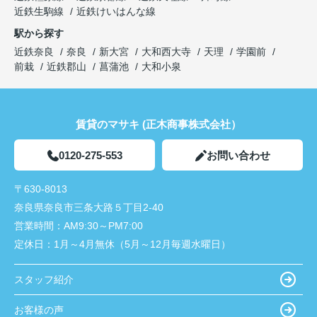
近鉄生駒線
近鉄けいはんな線
駅から探す
近鉄奈良
奈良
新大宮
大和西大寺
天理
学園前
前栽
近鉄郡山
菖蒲池
大和小泉
賃貸のマサキ (正木商事株式会社）
0120-275-553
お問い合わせ
〒630-8013
奈良県奈良市三条大路５丁目2-40
営業時間：
AM9:30～PM7:00
定休日：
1月～4月無休（5月～12月毎週水曜日）
スタッフ紹介
お客様の声