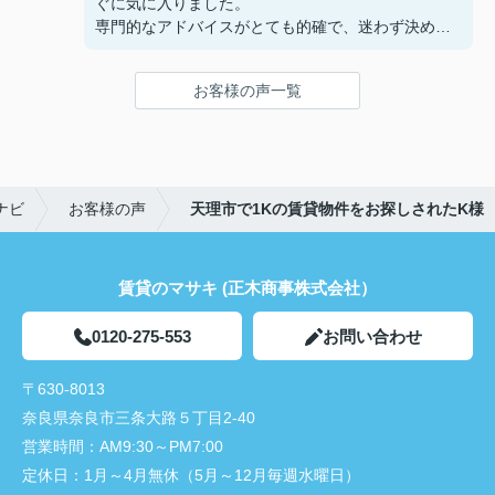
ぐに気に入りました。
専門的なアドバイスがとても的確で、迷わず決める
ことができました！
鍵の受け取りのときに、また元気(o・・o)/~お店に
お客様の声一覧
伺います。
天理でお部屋探しをするなら、吉田さんが絶対おす
すめです！
ナビ
お客様の声
天理市で1Kの賃貸物件をお探しされたK様
賃貸のマサキ (正木商事株式会社）
0120-275-553
お問い合わせ
〒630-8013
奈良県奈良市三条大路５丁目2-40
営業時間：
AM9:30～PM7:00
定休日：
1月～4月無休（5月～12月毎週水曜日）