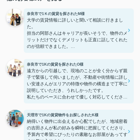
奈良市で1Ｋの賃貸を探されたM様
大学の賃貸情報に詳しいと聞いて相談に行きまし
た。
担当の阿部さんはキャリアが長いそうで、物件のメ
リットだけでなくデメリットも正直に話してくれた
のが信頼できました。
些細なことまでご対応頂きありがとうございまし
た！おかげで納得のいく契約でき、本当に嬉しいで
奈良市で1Kの賃貸を探されたO様
す。
遠方からの引越しで、現地のことが全く分からず親
子で緊張して伺いましたが、不動産や街情報に詳し
い安達さんがエリアの特徴や物件の構造まで丁寧に
説明していただき、うれしかったです。
私たちのペースに合わせて優しく対応してくださっ
たおかげで、安心してお部屋探しを進めることがで
きました。これからの生活に期待が持てるようにな
天理市で1Kの賃貸物件をお探しされたK様
り、感謝しています。安達さん、ありがとうござい
納得いく物件に出会えるか心配でしたが、地域密着
ました！
の吉田さんが私の好みを瞬時に把握してくださり、
予算内で希望にぴったりの素敵なお部屋があってす