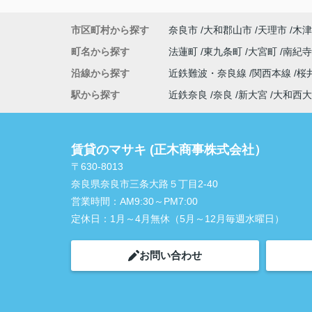
市区町村から探す
奈良市
大和郡山市
天理市
木津
町名から探す
法蓮町
東九条町
大宮町
南紀
沿線から探す
近鉄難波・奈良線
関西本線
桜
駅から探す
近鉄奈良
奈良
新大宮
大和西大
賃貸のマサキ (正木商事株式会社）
〒630-8013
奈良県奈良市三条大路５丁目2-40
営業時間：
AM9:30～PM7:00
定休日：
1月～4月無休（5月～12月毎週水曜日）
お問い合わせ