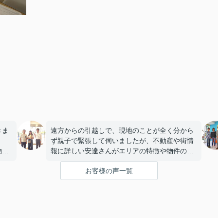
きま
遠方からの引越しで、現地のことが全く分から
ず親子で緊張して伺いましたが、不動産や街情
物件
報に詳しい安達さんがエリアの特徴や物件の構
話し
造まで丁寧に説明していただき、うれしかった
お客様の声一覧
です。
いま
私たちのペースに合わせて優しく対応してくだ
に嬉
さったおかげで、安心してお部屋探しを進める
ことができました。これからの生活に期待が持
てるようになり、感謝しています。安達さん、