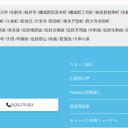
ありがとうございました！
川市
生駒市
桜井市
磯城郡田原本町
磯城郡三宅町
相楽郡精華町
生
寺町
小泉町
富雄北
大安寺
田部町
東井戸堂町
西大寺赤田町
井線
奈良線
近鉄橿原線
近鉄京都線
近鉄天理線
片町線
近鉄生駒線
寺
天理
学園前
近鉄郡山
前栽
菖蒲池
大和小泉
スタッフ紹介
お客様の声
Howtoお部屋探し
0120-275-553
賃貸用語集
キャンパス奈良ジャーナル