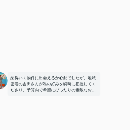
納得いく物件に出会えるか心配でしたが、地域
密着の吉田さんが私の好みを瞬時に把握してく
ださり、予算内で希望にぴったりの素敵なお部
屋があってすぐに気に入りました。
専門的なアドバイスがとても的確で、迷わず決
めることができました！
鍵の受け取りのときに、また元気(o・・o)/~お
店に伺います。
天理でお部屋探しをするなら、吉田さんが絶対