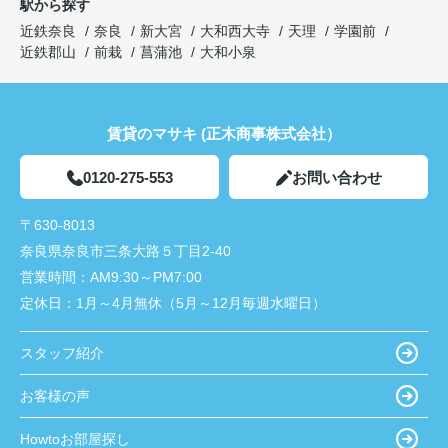
駅から探す
近鉄奈良
奈良
新大宮
大和西大寺
天理
学園前
近鉄郡山
前栽
菖蒲池
大和小泉
賃貸のマサキ (正木商事株式会社）
0120-275-553
お問い合わせ
〒630-8013
奈良県奈良市三条大路５丁目2-40
営業時間：
AM9:30～PM7:00
定休日：
1月～4月無休（5月～12月毎週水曜日）
スタッフ紹介
お客様の声
Howtoお部屋探し