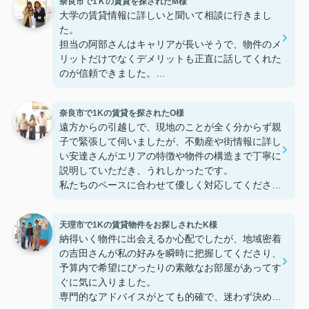
奈良市で1Ｋの賃貸を探されたM様
大学の賃貸情報に詳しいと聞いて相談に行きまし
た。
担当の阿部さんはキャリアが長いそうで、物件のメ
リットだけでなくデメリットも正直に話してくれた
のが信頼できました。
些細なことまでご対応頂きありがとうございまし
た！おかげで納得のいく契約でき、本当に嬉しいで
奈良市で1Kの賃貸を探されたO様
す。
遠方からの引越しで、現地のことが全く分からず親
子で緊張して伺いましたが、不動産や街情報に詳し
い安達さんがエリアの特徴や物件の構造まで丁寧に
説明していただき、うれしかったです。
私たちのペースに合わせて優しく対応してくださっ
たおかげで、安心してお部屋探しを進めることがで
きました。これからの生活に期待が持てるようにな
天理市で1Kの賃貸物件をお探しされたK様
り、感謝しています。安達さん、ありがとうござい
納得いく物件に出会えるか心配でしたが、地域密着
ました！
の吉田さんが私の好みを瞬時に把握してくださり、
予算内で希望にぴったりの素敵なお部屋があってす
ぐに気に入りました。
専門的なアドバイスがとても的確で、迷わず決める