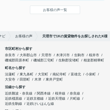
ことができました！
鍵の受け取りのときに、また元気(o・・o)/~お店に
お客様の声一覧
伺います。
天理でお部屋探しをするなら、吉田さんが絶対おす
すめです！
ナビ
お客様の声
天理市で1Kの賃貸物件をお探しされたK様
市区町村から探す
奈良市
大和郡山市
天理市
木津川市
生駒市
桜井市
磯城郡田原本町
磯城郡三宅町
生駒郡安堵町
相楽郡精華町
町名から探す
法蓮町
東九条町
大宮町
南紀寺町
富雄北
小泉町
大安寺
田部町
木津
東井戸堂町
沿線から探す
近鉄難波・奈良線
関西本線
桜井線
奈良線
近鉄橿原線
近鉄京都線
近鉄天理線
片町線
近鉄生駒線
近鉄けいはんな線