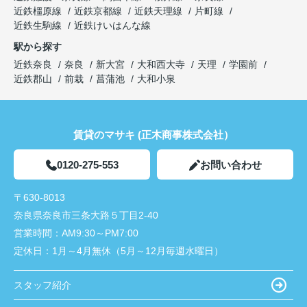
近鉄橿原線
近鉄京都線
近鉄天理線
片町線
近鉄生駒線
近鉄けいはんな線
駅から探す
近鉄奈良
奈良
新大宮
大和西大寺
天理
学園前
近鉄郡山
前栽
菖蒲池
大和小泉
賃貸のマサキ (正木商事株式会社）
0120-275-553
お問い合わせ
〒630-8013
奈良県奈良市三条大路５丁目2-40
営業時間：
AM9:30～PM7:00
定休日：
1月～4月無休（5月～12月毎週水曜日）
スタッフ紹介