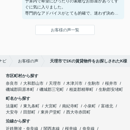
予算内で希望にぴったりの素敵なお部屋があってす
ぐに気に入りました。
専門的なアドバイスがとても的確で、迷わず決める
ことができました！
鍵の受け取りのときに、また元気(o・・o)/~お店に
お客様の声一覧
伺います。
天理でお部屋探しをするなら、吉田さんが絶対おす
すめです！
ナビ
お客様の声
天理市で1Kの賃貸物件をお探しされたK様
市区町村から探す
奈良市
大和郡山市
天理市
木津川市
生駒市
桜井市
磯城郡田原本町
磯城郡三宅町
相楽郡精華町
生駒郡安堵町
町名から探す
法蓮町
東九条町
大宮町
南紀寺町
小泉町
富雄北
大安寺
田部町
東井戸堂町
西大寺赤田町
沿線から探す
近鉄難波・奈良線
関西本線
桜井線
奈良線