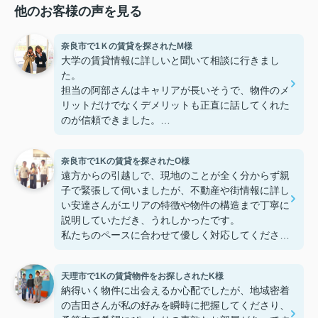
他のお客様の声を見る
奈良市で1Ｋの賃貸を探されたM様
大学の賃貸情報に詳しいと聞いて相談に行きまし
た。
担当の阿部さんはキャリアが長いそうで、物件のメ
リットだけでなくデメリットも正直に話してくれた
のが信頼できました。
些細なことまでご対応頂きありがとうございまし
た！おかげで納得のいく契約でき、本当に嬉しいで
奈良市で1Kの賃貸を探されたO様
す。
遠方からの引越しで、現地のことが全く分からず親
子で緊張して伺いましたが、不動産や街情報に詳し
い安達さんがエリアの特徴や物件の構造まで丁寧に
説明していただき、うれしかったです。
私たちのペースに合わせて優しく対応してくださっ
たおかげで、安心してお部屋探しを進めることがで
きました。これからの生活に期待が持てるようにな
天理市で1Kの賃貸物件をお探しされたK様
り、感謝しています。安達さん、ありがとうござい
納得いく物件に出会えるか心配でしたが、地域密着
ました！
の吉田さんが私の好みを瞬時に把握してくださり、