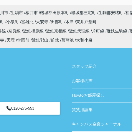
ありがとうございました！
川市
生駒市
桜井市
磯城郡田原本町
磯城郡三宅町
生駒郡安堵町
相
寺町
小泉町
富雄北
大安寺
田部町
木津
東井戸堂町
井線
奈良線
近鉄橿原線
近鉄京都線
近鉄天理線
片町線
近鉄生駒線
寺
天理
学園前
近鉄郡山
前栽
菖蒲池
大和小泉
スタッフ紹介
お客様の声
Howtoお部屋探し
0120-275-553
賃貸用語集
キャンパス奈良ジャーナル