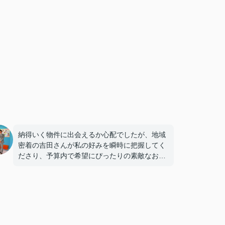
納得いく物件に出会えるか心配でしたが、地域
密着の吉田さんが私の好みを瞬時に把握してく
ださり、予算内で希望にぴったりの素敵なお部
屋があってすぐに気に入りました。
専門的なアドバイスがとても的確で、迷わず決
めることができました！
鍵の受け取りのときに、また元気(o・・o)/~お
店に伺います。
天理でお部屋探しをするなら、吉田さんが絶対