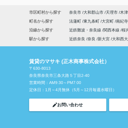
市区町村から探す
奈良市
大和郡山市
天理市
木津
町名から探す
法蓮町
東九条町
大宮町
南紀
沿線から探す
近鉄難波・奈良線
関西本線
桜
駅から探す
近鉄奈良
奈良
新大宮
大和西大
賃貸のマサキ (正木商事株式会社）
〒630-8013
奈良県奈良市三条大路５丁目2-40
営業時間：
AM9:30～PM7:00
定休日：
1月～4月無休（5月～12月毎週水曜日）
お問い合わせ