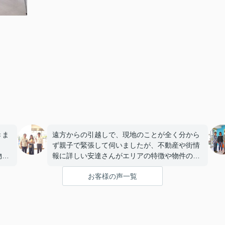
きま
遠方からの引越しで、現地のことが全く分から
ず親子で緊張して伺いましたが、不動産や街情
物件
報に詳しい安達さんがエリアの特徴や物件の構
話し
造まで丁寧に説明していただき、うれしかった
お客様の声一覧
です。
いま
私たちのペースに合わせて優しく対応してくだ
に嬉
さったおかげで、安心してお部屋探しを進める
ことができました。これからの生活に期待が持
てるようになり、感謝しています。安達さん、