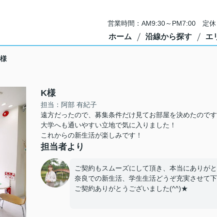
営業時間：AM9:30～PM7:00 
ホーム
沿線から探す
エ
K様
K様
担当：阿部 有紀子
遠方だったので、募集条件だけ見てお部屋を決めたのです
大学へも通いやすい立地で気に入りました！
これからの新生活が楽しみです！
担当者より
ご契約もスムーズにして頂き、本当にありがと
奈良での新生活、学生生活どうぞ充実させて下
ご契約ありがとうございました(^^)★