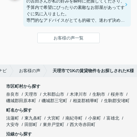
の吉田さんが私の好みを瞬時に把握してくださり、
予算内で希望にぴったりの素敵なお部屋があってす
ぐに気に入りました。
専門的なアドバイスがとても的確で、迷わず決める
ことができました！
鍵の受け取りのときに、また元気(o・・o)/~お店に
お客様の声一覧
伺います。
天理でお部屋探しをするなら、吉田さんが絶対おす
すめです！
ナビ
お客様の声
天理市で1Kの賃貸物件をお探しされたK様
市区町村から探す
奈良市
天理市
大和郡山市
木津川市
生駒市
桜井市
磯城郡田原本町
磯城郡三宅町
相楽郡精華町
生駒郡安堵町
町名から探す
法蓮町
東九条町
大宮町
南紀寺町
小泉町
富雄北
大安寺
田部町
東井戸堂町
西大寺赤田町
沿線から探す