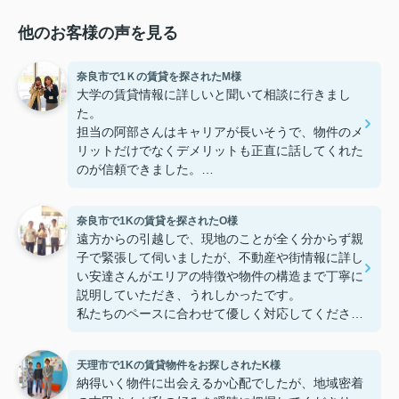
他のお客様の声を見る
奈良市で1Ｋの賃貸を探されたM様
大学の賃貸情報に詳しいと聞いて相談に行きまし
た。
担当の阿部さんはキャリアが長いそうで、物件のメ
リットだけでなくデメリットも正直に話してくれた
のが信頼できました。
些細なことまでご対応頂きありがとうございまし
た！おかげで納得のいく契約でき、本当に嬉しいで
奈良市で1Kの賃貸を探されたO様
す。
遠方からの引越しで、現地のことが全く分からず親
子で緊張して伺いましたが、不動産や街情報に詳し
い安達さんがエリアの特徴や物件の構造まで丁寧に
説明していただき、うれしかったです。
私たちのペースに合わせて優しく対応してくださっ
たおかげで、安心してお部屋探しを進めることがで
きました。これからの生活に期待が持てるようにな
天理市で1Kの賃貸物件をお探しされたK様
り、感謝しています。安達さん、ありがとうござい
納得いく物件に出会えるか心配でしたが、地域密着
ました！