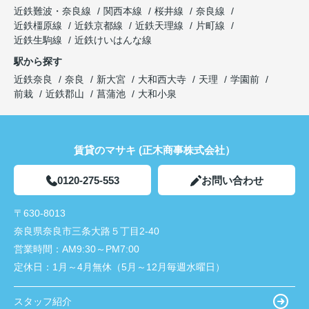
近鉄難波・奈良線
関西本線
桜井線
奈良線
近鉄橿原線
近鉄京都線
近鉄天理線
片町線
近鉄生駒線
近鉄けいはんな線
駅から探す
近鉄奈良
奈良
新大宮
大和西大寺
天理
学園前
前栽
近鉄郡山
菖蒲池
大和小泉
賃貸のマサキ (正木商事株式会社）
0120-275-553
お問い合わせ
〒630-8013
奈良県奈良市三条大路５丁目2-40
営業時間：
AM9:30～PM7:00
定休日：
1月～4月無休（5月～12月毎週水曜日）
スタッフ紹介