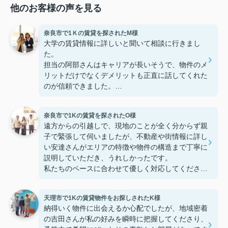
他のお客様の声を見る
奈良市で1Ｋの賃貸を探されたM様
大学の賃貸情報に詳しいと聞いて相談に行きまし
た。
担当の阿部さんはキャリアが長いそうで、物件のメ
リットだけでなくデメリットも正直に話してくれた
のが信頼できました。
些細なことまでご対応頂きありがとうございまし
た！おかげで納得のいく契約でき、本当に嬉しいで
奈良市で1Kの賃貸を探されたO様
す。
遠方からの引越しで、現地のことが全く分からず親
子で緊張して伺いましたが、不動産や街情報に詳し
い安達さんがエリアの特徴や物件の構造まで丁寧に
説明していただき、うれしかったです。
私たちのペースに合わせて優しく対応してくださっ
たおかげで、安心してお部屋探しを進めることがで
きました。これからの生活に期待が持てるようにな
天理市で1Kの賃貸物件をお探しされたK様
り、感謝しています。安達さん、ありがとうござい
納得いく物件に出会えるか心配でしたが、地域密着
ました！
の吉田さんが私の好みを瞬時に把握してくださり、