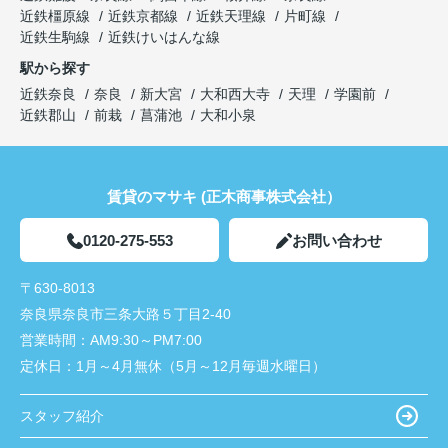
近鉄橿原線
近鉄京都線
近鉄天理線
片町線
近鉄生駒線
近鉄けいはんな線
駅から探す
近鉄奈良
奈良
新大宮
大和西大寺
天理
学園前
近鉄郡山
前栽
菖蒲池
大和小泉
賃貸のマサキ (正木商事株式会社）
0120-275-553
お問い合わせ
〒630-8013
奈良県奈良市三条大路５丁目2-40
営業時間：
AM9:30～PM7:00
定休日：
1月～4月無休（5月～12月毎週水曜日）
スタッフ紹介