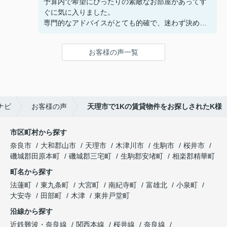
予算内で希望にぴったりの素敵なお部屋があってす
ぐに気に入りました。
専門的なアドバイスがとても的確で、迷わず決める
ことができました！
鍵の受け取りのときに、また元気(o・・o)/~お店に
お客様の声一覧
伺います。
天理でお部屋探しをするなら、吉田さんが絶対おす
すめです！
ナビ
お客様の声
天理市で1Kの賃貸物件をお探しされたK様
市区町村から探す
奈良市
大和郡山市
天理市
木津川市
生駒市
桜井市
磯城郡田原本町
磯城郡三宅町
生駒郡安堵町
相楽郡精華町
町名から探す
法蓮町
東九条町
大宮町
南紀寺町
富雄北
小泉町
大安寺
田部町
木津
東井戸堂町
沿線から探す
近鉄難波・奈良線
関西本線
桜井線
奈良線