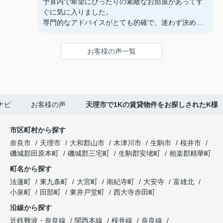
予算内で希望にぴったりの素敵なお部屋があってす
ぐに気に入りました。
専門的なアドバイスがとても的確で、迷わず決める
ことができました！
鍵の受け取りのときに、また元気(o・・o)/~お店に
お客様の声一覧
伺います。
天理でお部屋探しをするなら、吉田さんが絶対おす
すめです！
ナビ
お客様の声
天理市で1Kの賃貸物件をお探しされたK様
市区町村から探す
奈良市
天理市
大和郡山市
木津川市
生駒市
桜井市
磯城郡田原本町
磯城郡三宅町
生駒郡安堵町
相楽郡精華町
町名から探す
法蓮町
東九条町
大宮町
南紀寺町
大安寺
富雄北
小泉町
田部町
東井戸堂町
西大寺赤田町
沿線から探す
近鉄難波・奈良線
関西本線
桜井線
奈良線