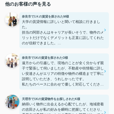
他のお客様の声を見る
奈良市で1Ｋの賃貸を探されたM様
大学の賃貸情報に詳しいと聞いて相談に行きまし
た。
担当の阿部さんはキャリアが長いそうで、物件のメ
リットだけでなくデメリットも正直に話してくれた
のが信頼できました。
些細なことまでご対応頂きありがとうございまし
た！おかげで納得のいく契約でき、本当に嬉しいで
奈良市で1Kの賃貸を探されたO様
す。
遠方からの引越しで、現地のことが全く分からず親
子で緊張して伺いましたが、不動産や街情報に詳し
い安達さんがエリアの特徴や物件の構造まで丁寧に
説明していただき、うれしかったです。
私たちのペースに合わせて優しく対応してくださっ
たおかげで、安心してお部屋探しを進めることがで
きました。これからの生活に期待が持てるようにな
天理市で1Kの賃貸物件をお探しされたK様
り、感謝しています。安達さん、ありがとうござい
納得いく物件に出会えるか心配でしたが、地域密着
ました！
の吉田さんが私の好みを瞬時に把握してくださり、