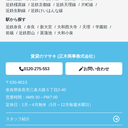
近鉄橿原線
近鉄京都線
近鉄天理線
片町線
近鉄生駒線
近鉄けいはんな線
駅から探す
近鉄奈良
奈良
新大宮
大和西大寺
天理
学園前
前栽
近鉄郡山
菖蒲池
大和小泉
賃貸のマサキ (正木商事株式会社）
0120-275-553
お問い合わせ
〒630-8013
奈良県奈良市三条大路５丁目2-40
営業時間：
AM9:30～PM7:00
定休日：
1月～4月無休（5月～12月毎週水曜日）
スタッフ紹介