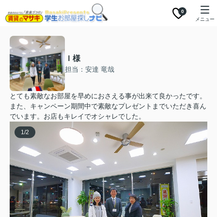
0
メニュー
Ｉ様
担当：安達 竜哉
とても素敵なお部屋を早めにおさえる事が出来て良かったです。
また、キャンペーン期間中で素敵なプレゼントまでいただき喜ん
でいます。お店もキレイでオシャレでした。
1
/
2