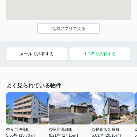
地図アプリで見る
メールで共有する
LINEで共有する
よく見られている物件
奈良市法蓮町
奈良市高畑町
奈良市阪新屋町
5.65坪 (18.70㎡)
8.21坪 (27.16㎡)
6.09坪 (20.16㎡)
5