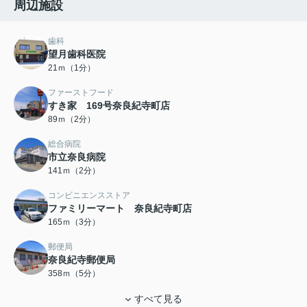
周辺施設
歯科
望月歯科医院
21ｍ（1分）
ファーストフード
すき家 169号奈良紀寺町店
89ｍ（2分）
総合病院
市立奈良病院
141ｍ（2分）
コンビニエンスストア
ファミリーマート 奈良紀寺町店
165ｍ（3分）
郵便局
奈良紀寺郵便局
358ｍ（5分）
すべて見る