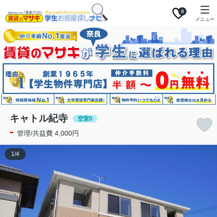
0
メニュー
キャトル紀寺
空室0
-
管理/共益費 4,000円
1
/
4