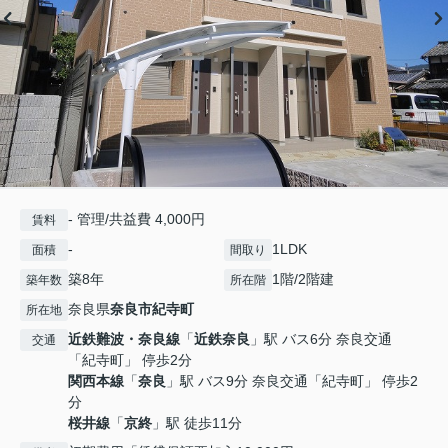
- 管理/共益費 4,000円
賃料
-
1LDK
面積
間取り
築8年
1階/2階建
築年数
所在階
奈良県
奈良市
紀寺町
所在地
近鉄難波・奈良線
「
近鉄奈良
」駅 バス6分 奈良交通
交通
「紀寺町」 停歩2分
関西本線
「
奈良
」駅 バス9分 奈良交通「紀寺町」 停歩2
分
桜井線
「
京終
」駅 徒歩11分