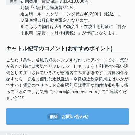
初期費用「賃貸保証要加入10,000円」
備考
月額「保証料月額総賃料1％」
退去時「ルームクリーニング代要46,200円（税込）」
※駐車場は軽自動車限定となります。
※こちらの物件は大学の新入生・在校生を対象に「仲介
手数料（家賃１ヶ月+消費税）」が半額となります。
キャトル紀寺のコメント(おすすめポイント)
こだわり条件、通風良好のシンプルな作りのアパートです！気分
が落ちた時には換気でリフレッシュしましょう！利便性の高い設
備として注目されているのが敷地内ごみ置き場です！賃貸物件を
探すなら、交通に便利な近鉄難波・奈良線近鉄奈良周辺はいかが
ですか！賃貸のマサキＪＲ奈良駅前店は豊富な物件情報を取り扱
っているので、お気軽にjr-nara@chinmasa.comまでご連絡くだ
さい(*^^*)
お問い合わせ
無料