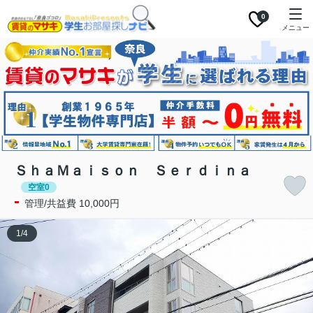
0
メニュー
ＳｈａＭａｉｓｏｎ Ｓｅｒｄｉｎａ
空室0
-
管理/共益費 10,000円
1
/
4