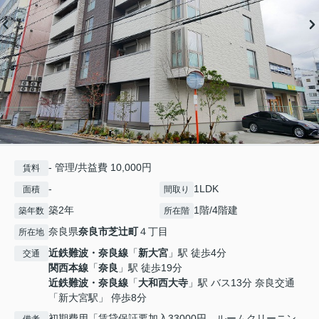
- 管理/共益費 10,000円
賃料
-
1LDK
面積
間取り
築2年
1階/4階建
築年数
所在階
奈良県
奈良市
芝辻町
４丁目
所在地
近鉄難波・奈良線
「
新大宮
」駅 徒歩4分
交通
関西本線
「
奈良
」駅 徒歩19分
近鉄難波・奈良線
「
大和西大寺
」駅 バス13分 奈良交通
「新大宮駅」 停歩8分
初期費用「賃貸保証要加入33000円、ルームクリーニン
備考