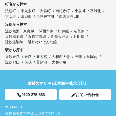
町名から探す
法蓮町
東九条町
大宮町
南紀寺町
小泉町
富雄北
大安寺
田部町
東井戸堂町
西大寺赤田町
沿線から探す
近鉄難波・奈良線
関西本線
桜井線
奈良線
近鉄橿原線
近鉄京都線
近鉄天理線
片町線
近鉄生駒線
近鉄けいはんな線
駅から探す
近鉄奈良
奈良
新大宮
大和西大寺
天理
学園前
近鉄郡山
前栽
菖蒲池
大和小泉
賃貸のマサキ (正木商事株式会社）
0120-275-553
お問い合わせ
〒630-8013
奈良県奈良市三条大路５丁目2-40