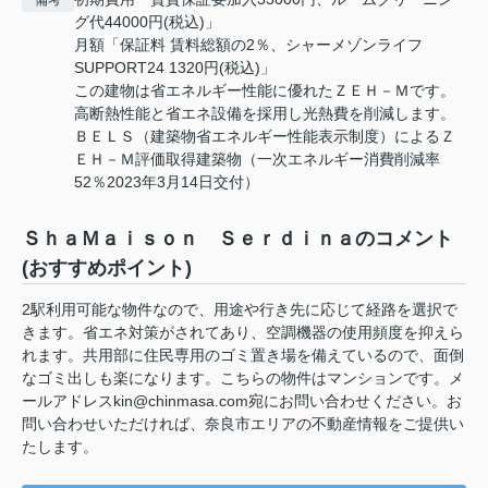
グ代44000円(税込)」
月額「保証料 賃料総額の2％、シャーメゾンライフ
SUPPORT24 1320円(税込)」
この建物は省エネルギー性能に優れたＺＥＨ－Ｍです。
高断熱性能と省エネ設備を採用し光熱費を削減します。
ＢＥＬＳ（建築物省エネルギー性能表示制度）によるＺ
ＥＨ－Ｍ評価取得建築物（一次エネルギー消費削減率
52％2023年3月14日交付）
ＳｈａＭａｉｓｏｎ Ｓｅｒｄｉｎａのコメント
(おすすめポイント)
2駅利用可能な物件なので、用途や行き先に応じて経路を選択で
きます。省エネ対策がされてあり、空調機器の使用頻度を抑えら
れます。共用部に住民専用のゴミ置き場を備えているので、面倒
なゴミ出しも楽になります。こちらの物件はマンションです。メ
ールアドレスkin@chinmasa.com宛にお問い合わせください。お
問い合わせいただければ、奈良市エリアの不動産情報をご提供い
たします。