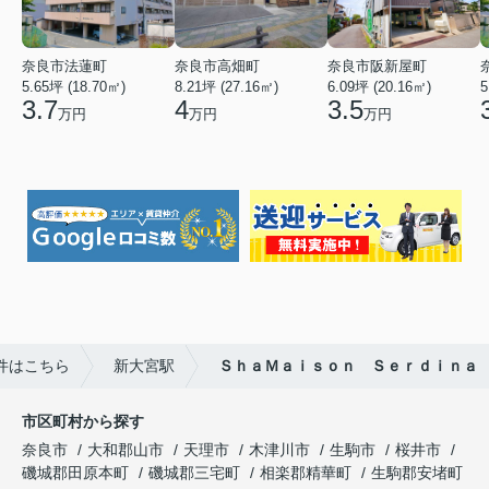
奈良市法蓮町
奈良市高畑町
奈良市阪新屋町
5.65坪 (18.70㎡)
8.21坪 (27.16㎡)
6.09坪 (20.16㎡)
5
3.7
4
3.5
万円
万円
万円
件はこちら
新大宮駅
ＳｈａＭａｉｓｏｎ Ｓｅｒｄｉｎａ
市区町村から探す
奈良市
大和郡山市
天理市
木津川市
生駒市
桜井市
磯城郡田原本町
磯城郡三宅町
相楽郡精華町
生駒郡安堵町