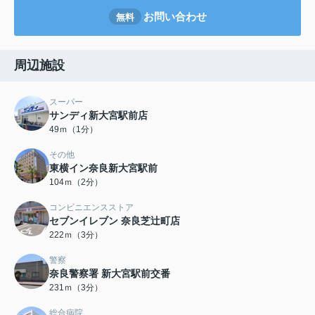
お問い合わせ
無料
周辺施設
スーパー
サンディ新大宮駅前店
49ｍ（1分）
その他
東横イン奈良新大宮駅前
104ｍ（2分）
コンビニエンスストア
セブンイレブン 奈良芝辻町店
222ｍ（3分）
警察
奈良警察署 新大宮駅前交番
231ｍ（3分）
総合病院